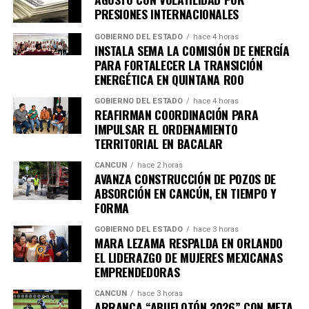
PRESIONES INTERNACIONALES
GOBIERNO DEL ESTADO
hace 4 horas
INSTALA SEMA LA COMISIÓN DE ENERGÍA
PARA FORTALECER LA TRANSICIÓN
ENERGÉTICA EN QUINTANA ROO
GOBIERNO DEL ESTADO
hace 4 horas
REAFIRMAN COORDINACIÓN PARA
Recibe las noticias al instante
IMPULSAR EL ORDENAMIENTO
TERRITORIAL EN BACALAR
Únete al canal oficial de WhatsApp de
Quinto Poder
y recibe las noticias más
CANCÚN
hace 2 horas
AVANZA CONSTRUCCIÓN DE POZOS DE
importantes de Quintana Roo directamente
ABSORCIÓN EN CANCÚN, EN TIEMPO Y
en tu teléfono.
FORMA
GOBIERNO DEL ESTADO
hace 3 horas
Unirme al canal de WhatsApp
MARA LEZAMA RESPALDA EN ORLANDO
EL LIDERAZGO DE MUJERES MEXICANAS
EMPRENDEDORAS
CANCÚN
hace 3 horas
ARRANCA “ABUELOTÓN 2026” CON META