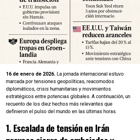
Expertos advierten sobre la posibilidad de réplicas
significativas y llaman a mantener la calma y preparar
suministros básicos. Las autoridades locales han
habilitado centros de atención para damnificados y piden a
la ciudadanía priorizar la seguridad y la cooperación con
los equipos de respuesta.
Fuente: 5to Poder Agencia de Noticias
16 de enero de 2026.
La jornada internacional estuvo
marcada por tensiones geopolíticas, reacomodos
diplomáticos, crisis humanitarias y movimientos
estratégicos entre potencias globales. A continuación, un
recuento de los diez hechos más relevantes que
definieron el pulso del mundo en las últimas horas.
1. Escalada de tensión en Irán