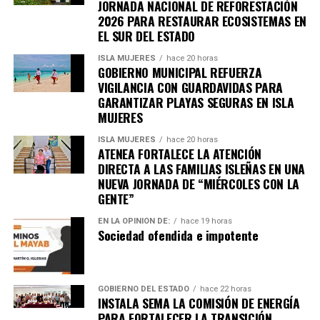
JORNADA NACIONAL DE REFORESTACIÓN
6. Inundaciones dejan más de cien
2026 PARA RESTAURAR ECOSISTEMAS EN
EL SUR DEL ESTADO
muertos en el sur de África
ISLA MUJERES
hace 20 horas
GOBIERNO MUNICIPAL REFUERZA
Lluvias torrenciales provocaron
inundaciones severas
VIGILANCIA CON GUARDAVIDAS PARA
en Mozambique, Sudáfrica y Zimbabue, dejando más de
GARANTIZAR PLAYAS SEGURAS EN ISLA
MUJERES
100 fallecidos y miles de viviendas destruidas. Equipos
de rescate continúan trabajando en zonas incomunicadas.
ISLA MUJERES
hace 20 horas
ATENEA FORTALECE LA ATENCIÓN
7. Uganda vive jornada violenta tras
DIRECTA A LAS FAMILIAS ISLEÑAS EN UNA
NUEVA JORNADA DE “MIÉRCOLES CON LA
arresto de Bobi Wine
GENTE”
EN LA OPINIÓN DE:
hace 19 horas
Al menos siete personas murieron en enfrentamientos
Sociedad ofendida e impotente
entre manifestantes y fuerzas de seguridad luego de la
detención del líder opositor
Bobi Wine
, trasladado en
helicóptero a un destino no revelado. Organizaciones
GOBIERNO DEL ESTADO
hace 22 horas
internacionales expresaron preocupación por el clima
INSTALA SEMA LA COMISIÓN DE ENERGÍA
electoral.
PARA FORTALECER LA TRANSICIÓN