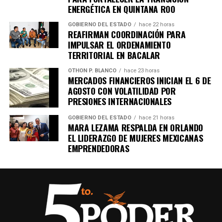
ENERGÉTICA EN QUINTANA ROO
8. Expresidente surcoreano Yoon
GOBIERNO DEL ESTADO
hace 22 horas
REAFIRMAN COORDINACIÓN PARA
Suk Yeol es condenado a cinco años
IMPULSAR EL ORDENAMIENTO
TERRITORIAL EN BACALAR
Un tribunal de Corea del Sur sentenció al exmandatario a
OTHON P. BLANCO
hace 23 horas
cinco años de prisión
por obstrucción de justicia
MERCADOS FINANCIEROS INICIAN EL 6 DE
relacionada con la declaración de ley marcial en 2024. La
AGOSTO CON VOLATILIDAD POR
defensa anunció que apelará el fallo.
PRESIONES INTERNACIONALES
9. Canadá y China firman acuerdo
GOBIERNO DEL ESTADO
hace 21 horas
MARA LEZAMA RESPALDA EN ORLANDO
EL LIDERAZGO DE MUJERES MEXICANAS
comercial clave
EMPRENDEDORAS
Tras una cumbre bilateral en Beijing, ambos países
anunciaron un pacto que incluye la
reducción de
aranceles
a vehículos eléctricos chinos y la disminución
de tarifas al canola canadiense, en un intento por
estabilizar relaciones económicas.