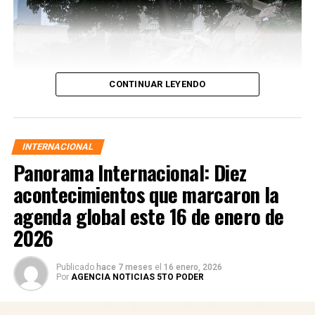
CONTINUAR LEYENDO
INTERNACIONAL
Panorama Internacional: Diez
acontecimientos que marcaron la
agenda global este 16 de enero de
2026
Las autoridades activaron protocolos de emergencia,
Publicado
hace 7 meses
el
16 enero, 2026
desplegaron equipos de búsqueda y rescate y ordenaron
Por
AGENCIA NOTICIAS 5TO PODER
cortes preventivos de gas y electricidad en zonas
afectadas. El balance preliminar oficial registra
decenas