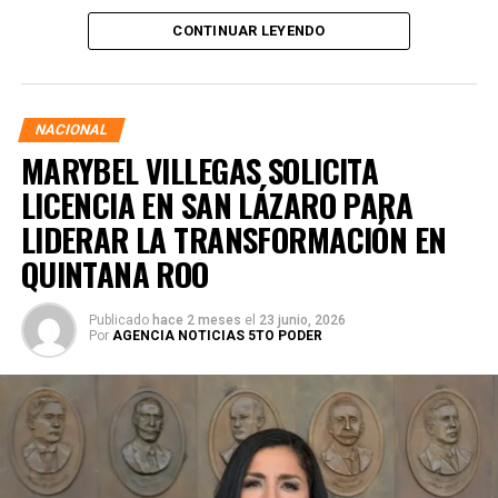
presidenta de la República, Claudia Sheinbaum Pardo,
CONTINUAR LEYENDO
asegurando que la consolidación del bienestar social
demanda un despliegue operativo de tiempo completo
junto a las familias de su estado natal.
NACIONAL
MARYBEL VILLEGAS SOLICITA
LICENCIA EN SAN LÁZARO PARA
LIDERAR LA TRANSFORMACIÓN EN
QUINTANA ROO
Publicado
hace 2 meses
el
23 junio, 2026
Por
AGENCIA NOTICIAS 5TO PODER
Durante su encargo en la Cámara Alta, Gino Segura centró
su agenda legislativa en iniciativas orientadas a
robustecer el desarrollo económico, la sustentabilidad