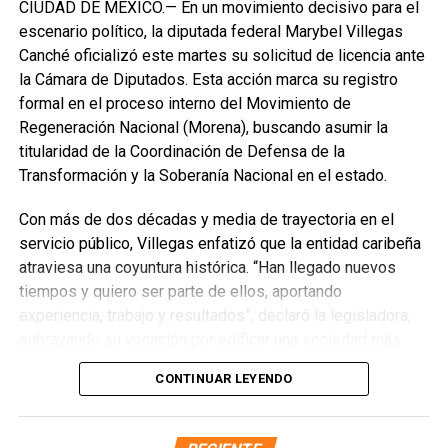
CIUDAD DE MÉXICO.— En un movimiento decisivo para el
escenario político, la diputada federal Marybel Villegas
Canché oficializó este martes su solicitud de licencia ante
la Cámara de Diputados. Esta acción marca su registro
formal en el proceso interno del Movimiento de
Regeneración Nacional (Morena), buscando asumir la
titularidad de la Coordinación de Defensa de la
Transformación y la Soberanía Nacional en el estado.
Con más de dos décadas y media de trayectoria en el
servicio público, Villegas enfatizó que la entidad caribeña
atraviesa una coyuntura histórica. “Han llegado nuevos
Recibe las noticias al instante
tiempos y quiero ser parte de ellos, aportando
experiencia, trabajo y resultados”, declaró la legisladora,
Únete al canal oficial de WhatsApp de
subrayando su vocación por edificar una sociedad más
Quinto Poder
y recibe las noticias más
justa, unida y equitativa.
importantes de Quintana Roo directamente
CONTINUAR LEYENDO
en tu teléfono.
El perfil de Villegas destaca por su labor previa en el
Sistema DIF y la Secretaría de Desarrollo Social,