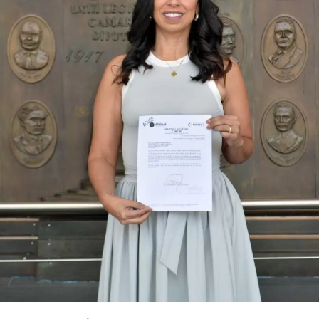
turística y la equidad social. Sin embargo, enfatizó que la
coyuntura actual exige priorizar la organización comunitaria
para asegurar la continuidad del proyecto político en la
región sureste del país.
Con esta determinación, el senador abre una etapa
decisiva en su trayectoria pública, apostando por una
estrategia de cercanía ciudadana. Su retorno a Quintana
Roo busca garantizar la cohesión de las estructuras de
izquierda de cara a los próximos retos políticos. El relevo
institucional se procesará conforme a los tiempos legales
establecidos, manteniendo la continuidad de la
representación parlamentaria del estado.
Fuente: 5to Poder Agencia de Noticias