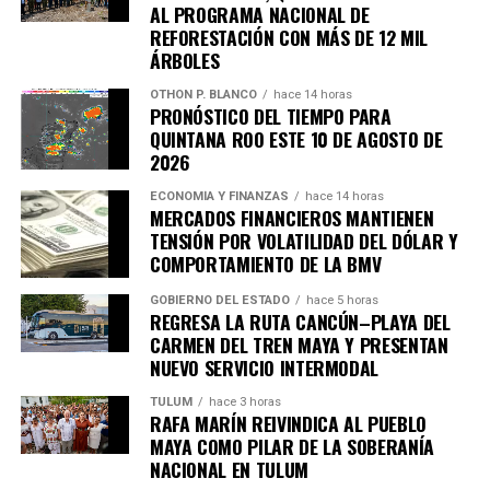
AL PROGRAMA NACIONAL DE
importantes de Quintana Roo directamente
REFORESTACIÓN CON MÁS DE 12 MIL
en tu teléfono.
ÁRBOLES
OTHON P. BLANCO
hace 14 horas
Unirme al canal de WhatsApp
PRONÓSTICO DEL TIEMPO PARA
QUINTANA ROO ESTE 10 DE AGOSTO DE
2026
ECONOMÍA Y FINANZAS
hace 14 horas
MERCADOS FINANCIEROS MANTIENEN
TENSIÓN POR VOLATILIDAD DEL DÓLAR Y
COMPORTAMIENTO DE LA BMV
GOBIERNO DEL ESTADO
hace 5 horas
REGRESA LA RUTA CANCÚN–PLAYA DEL
CARMEN DEL TREN MAYA Y PRESENTAN
NUEVO SERVICIO INTERMODAL
TULUM
hace 3 horas
RAFA MARÍN REIVINDICA AL PUEBLO
MAYA COMO PILAR DE LA SOBERANÍA
NACIONAL EN TULUM