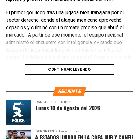
El primer gol llegó tras una jugada bien trabajada por el
sector derecho, donde el ataque mexicano aprovechó
espacios y culminó con un remate preciso que abrió el
marcador. A partir de ese momento, el equipo nacional
administró el encuentro con inteligencia, evitando que
Estados Unidos encontrara comodidad en la mitad del
campo. La defensa mexicana se mostró firme, anticipando
cada intento de reacción y cerrando líneas para impedir
CONTINUAR LEYENDO
avances peligrosos.
RECIENTE
RADIO
hace 40 minutos
ntesis Matutina Lunes 10 de Agosto del 2026
DEPORTES
hace 2 horas
CO DERROTA A ESTADOS UNIDOS EN LA COPA SUB Y CONFIRMA 