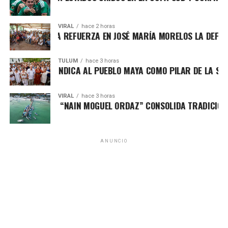
VIRAL
hace 2 horas
PATY PERALTA REFUERZA EN JOSÉ MARÍA MORELOS LA DEFENSA
TULUM
hace 3 horas
 MARÍN REIVINDICA AL PUEBLO MAYA COMO PILAR DE LA SOBE
VIRAL
hace 3 horas
EO DE PESCA “NAIN MOGUEL ORDAZ” CONSOLIDA TRADICIÓN E
ANUNCIO
En la segunda mitad, México amplió la ventaja con un
disparo potente desde fuera del área, demostrando
contundencia en momentos clave. Aunque Estados Unidos
intentó responder con presión y juego directo, el conjunto
mexicano mantuvo serenidad, orden y capacidad de