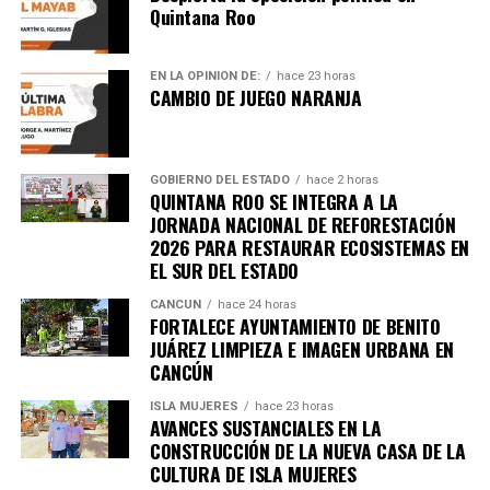
Quintana Roo
EN LA OPINIÓN DE:
hace 23 horas
CAMBIO DE JUEGO NARANJA
GOBIERNO DEL ESTADO
hace 2 horas
QUINTANA ROO SE INTEGRA A LA
JORNADA NACIONAL DE REFORESTACIÓN
2026 PARA RESTAURAR ECOSISTEMAS EN
EL SUR DEL ESTADO
Recibe las noticias al instante
CANCÚN
hace 24 horas
FORTALECE AYUNTAMIENTO DE BENITO
JUÁREZ LIMPIEZA E IMAGEN URBANA EN
Únete al canal oficial de WhatsApp de
CANCÚN
Quinto Poder
y recibe las noticias más
importantes de Quintana Roo directamente
ISLA MUJERES
hace 23 horas
AVANCES SUSTANCIALES EN LA
en tu teléfono.
CONSTRUCCIÓN DE LA NUEVA CASA DE LA
CULTURA DE ISLA MUJERES
Unirme al canal de WhatsApp