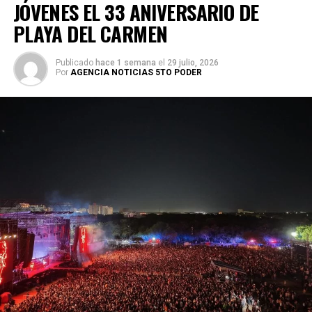
JÓVENES EL 33 ANIVERSARIO DE
PLAYA DEL CARMEN
Publicado
hace 1 semana
el
29 julio, 2026
Por
AGENCIA NOTICIAS 5TO PODER
El cuerpo docente, integrado por especialistas en Artes
Visuales, Teatro, Música y Danza, acompañó a las y los
estudiantes en su proceso formativo. En representación
del alumnado, Zunduri Dávalos agradeció el apoyo familiar
y académico, resaltando que el arte exige disciplina,
empatía y perseverancia.
La gala incluyó la exposición “Aves de paso”, con obras
pictóricas inspiradas en el vuelo de las aves; el collage
musical “Piezas varias de tiempo”; escenografías de
danza contemporánea y mexicana; la puesta en escena
“Derecho es mi pasión”; y el número dancístico “El arte de
florecer en suelo ajeno”. También se presentó el ensamble