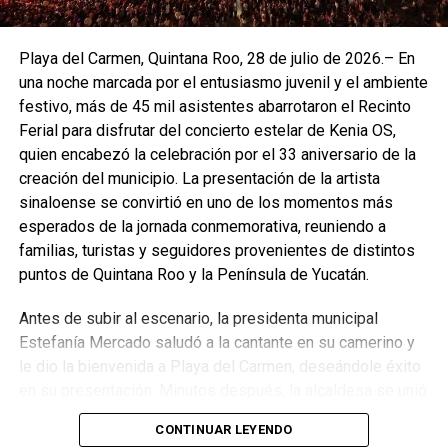
musical “Un derecho de nacimiento”, integrado por 14
estudiantes, seguido de piezas clásicas al piano y un
Playa del Carmen, Quintana Roo, 28 de julio de 2026.– En
cierre coral con temas tradicionales como “Go down
una noche marcada por el entusiasmo juvenil y el ambiente
Moses” y “Joshua fit the battle of Jericho”.
festivo, más de 45 mil asistentes abarrotaron el Recinto
Ferial para disfrutar del concierto estelar de Kenia OS,
Fuente: 5to Poder Agencia de Noticias
quien encabezó la celebración por el 33 aniversario de la
creación del municipio. La presentación de la artista
sinaloense se convirtió en uno de los momentos más
esperados de la jornada conmemorativa, reuniendo a
familias, turistas y seguidores provenientes de distintos
puntos de Quintana Roo y la Península de Yucatán.
Antes de subir al escenario, la presidenta municipal
Estefanía Mercado saludó a la cantante en su camerino y
le dio la bienvenida a Playa del Carmen, deseándole éxito
en su presentación. Minutos después, la alcaldesa se unió
a los miles de asistentes que celebraron una noche de
CONTINUAR LEYENDO
música, convivencia y alegría en un ambiente