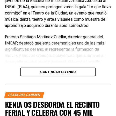
jóvenes de la Escuela de Iniciación Artística Asociada al
INBAL (EIAA), quienes protagonizaron la gala “Lo que llevo
conmigo” en el Teatro de la Ciudad, un evento que reunió
música, danza, teatro y artes visuales como muestra del
aprendizaje adquirido durante seis semestres.
Ernesto Santiago Martínez Cuéllar, director general del
IMCAP, destacó que esta ceremonia es una de las más
significativas del año, al representar la formación de
nuevas y nuevos creadores playenses que aportarán al
desarrollo cultural local y nacional. Subrayó el orgullo
compartido entre familias, docentes y el propio instituto
CONTINUAR LEYENDO
por el compromiso demostrado por la XI Generación.
PLAYA DEL CARMEN
KENIA OS DESBORDA EL RECINTO
FERIAL Y CELEBRA CON 45 MIL