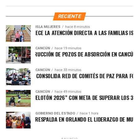
completamente familiar.
RECIENTE
Recibe las noticias al instante
ISLA MUJERES
hace 8 minutos
ENEA FORTALECE LA ATENCIÓN DIRECTA A LAS FAMILIAS ISLEÑA
Únete al canal oficial de WhatsApp de
Quinto Poder
y recibe las noticias más
CANCÚN
hace 19 minutos
importantes de Quintana Roo directamente
ANZA CONSTRUCCIÓN DE POZOS DE ABSORCIÓN EN CANCÚN, EN 
en tu teléfono.
CANCÚN
hace 33 minutos
Unirme al canal de WhatsApp
NITO JUÁREZ CONSOLIDA RED DE COMITÉS DE PAZ PARA FORTAL
CANCÚN
hace 49 minutos
RANCA “ABUELOTÓN 2026” CON META DE SUPERAR LOS 36 MIL 
Kenia OS hizo vibrar al público con un espectáculo lleno
GOBIERNO DEL ESTADO
hace 1 hora
RA LEZAMA RESPALDA EN ORLANDO EL LIDERAZGO DE MUJERE
de energía, efectos visuales y una selección de sus
éxitos más populares, entre ellos “Malas Decisiones”, “Mi
Salida Contigo”, “AyMami”, “Belladona”, “Ruleta Rusa”,
ANUNCIO