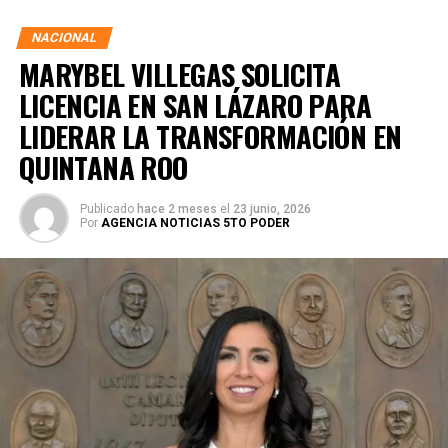
junto a las familias de su estado natal.
NACIONAL
MARYBEL VILLEGAS SOLICITA
LICENCIA EN SAN LÁZARO PARA
LIDERAR LA TRANSFORMACIÓN EN
QUINTANA ROO
Publicado
hace 2 meses
el
23 junio, 2026
Por
AGENCIA NOTICIAS 5TO PODER
Durante su encargo en la Cámara Alta, Gino Segura centró
su agenda legislativa en iniciativas orientadas a
robustecer el desarrollo económico, la sustentabilidad
turística y la equidad social. Sin embargo, enfatizó que la
coyuntura actual exige priorizar la organización comunitaria
para asegurar la continuidad del proyecto político en la