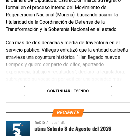
la Cámara de Diputados. Esta acción marca su registro
formal en el proceso interno del Movimiento de
Regeneración Nacional (Morena), buscando asumir la
titularidad de la Coordinación de Defensa de la
Transformación y la Soberanía Nacional en el estado.
Con más de dos décadas y media de trayectoria en el
servicio público, Villegas enfatizó que la entidad caribeña
atraviesa una coyuntura histórica. “Han llegado nuevos
Recibe las noticias al instante
tiempos y quiero ser parte de ellos, aportando
experiencia, trabajo y resultados”, declaró la legisladora,
Únete al canal oficial de WhatsApp de
subrayando su vocación por edificar una sociedad más
Quinto Poder
y recibe las noticias más
justa, unida y equitativa.
importantes de Quintana Roo directamente
CONTINUAR LEYENDO
en tu teléfono.
El perfil de Villegas destaca por su labor previa en el
Sistema DIF y la Secretaría de Desarrollo Social,
RECIENTE
Unirme al canal de WhatsApp
priorizando la atención a sectores vulnerables. Asimismo,
es ampliamente reconocida por abanderar el fuerte
RADIO
hace 1 día
Síntesis Matutina Sabado 8 de Agosto del 2026
movimiento ciudadano contra la concesionaria Aguakan,