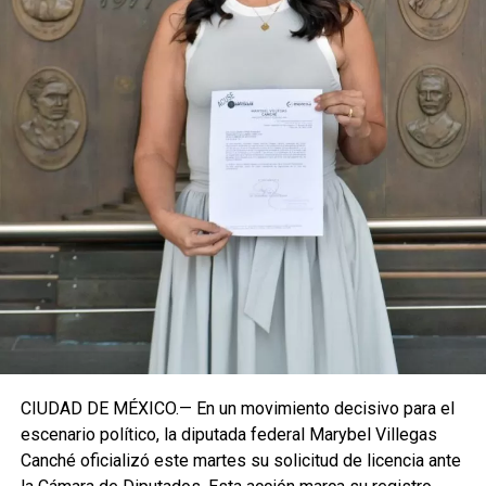
región sureste del país.
Con esta determinación, el senador abre una etapa
decisiva en su trayectoria pública, apostando por una
estrategia de cercanía ciudadana. Su retorno a Quintana
Roo busca garantizar la cohesión de las estructuras de
izquierda de cara a los próximos retos políticos. El relevo
institucional se procesará conforme a los tiempos legales
establecidos, manteniendo la continuidad de la
representación parlamentaria del estado.
Fuente: 5to Poder Agencia de Noticias
CIUDAD DE MÉXICO.— En un movimiento decisivo para el
escenario político, la diputada federal Marybel Villegas
Canché oficializó este martes su solicitud de licencia ante