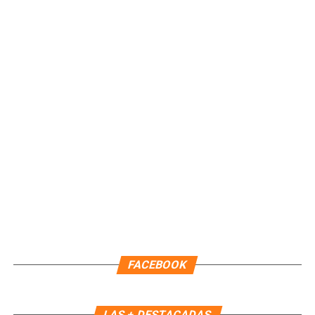
Quinto Poder
y recibe las noticias más
importantes de Quintana Roo directamente
en tu teléfono.
Unirme al canal de WhatsApp
FACEBOOK
LAS + DESTACADAS