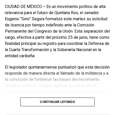
CIUDAD DE MÉXICO.— En un movimiento político de alta
relevancia para el futuro de Quintana Roo, el senador
Eugenio “Gino” Segura formalizó este martes su solicitud
de licencia por tiempo indefinido ante la Comisión
Permanente del Congreso de la Unión. Esta separación del
cargo, efectiva a partir del próximo 25 de junio, tiene como
finalidad principal su registro para coordinar la Defensa de
la Cuarta Transformación y la Soberanía Nacional en la
entidad caribeña.
El legislador quintanarroense puntualizó que esta decisión
responde de manera directa al llamado de la militancia y a
la convicción de fortalecer las bases del movimiento
desde el territorio. Segura reafirmó su compromiso
irrestricto con el proyecto transformador que encabeza la
presidenta de la República, Claudia Sheinbaum Pardo,
CONTINUAR LEYENDO
asegurando que la consolidación del bienestar social
demanda un despliegue operativo de tiempo completo