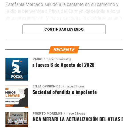
Estefanía Mercado saludó a la cantante en su camerino y
le dio la bienvenida a Playa del Carmen, deseándole éxito
en su presentación. Minutos después, la alcaldesa se unió
a los miles de asistentes que celebraron una noche de
CONTINUAR LEYENDO
música, convivencia y alegría en un ambiente
completamente familiar.
RECIENTE
Recibe las noticias al instante
RADIO
hace 53 minutos
íntesis Matutina Jueves 6 de Agosto del 2026
Únete al canal oficial de WhatsApp de
Quinto Poder
y recibe las noticias más
importantes de Quintana Roo directamente
en tu teléfono.
EN LA OPINIÓN DE:
hace 2 horas
Sociedad ofendida e impotente
Unirme al canal de WhatsApp
PUERTO MORELOS
hace 2 horas
PRESENTA BLANCA MERARI LA ACTUALIZACIÓN DEL ATLAS DE PE