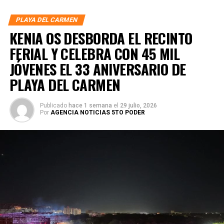
PLAYA DEL CARMEN
KENIA OS DESBORDA EL RECINTO
FERIAL Y CELEBRA CON 45 MIL
JÓVENES EL 33 ANIVERSARIO DE
PLAYA DEL CARMEN
Publicado
hace 1 semana
el
29 julio, 2026
Por
AGENCIA NOTICIAS 5TO PODER
El cuerpo docente, integrado por especialistas en Artes
Visuales, Teatro, Música y Danza, acompañó a las y los
estudiantes en su proceso formativo. En representación
del alumnado, Zunduri Dávalos agradeció el apoyo familiar
y académico, resaltando que el arte exige disciplina,
empatía y perseverancia.
La gala incluyó la exposición “Aves de paso”, con obras