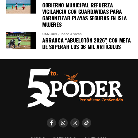
GOBIERNO MUNICIPAL REFUERZA
Quinto Poder
y recibe las noticias más
VIGILANCIA CON GUARDAVIDAS PARA
importantes de Quintana Roo directamente
GARANTIZAR PLAYAS SEGURAS EN ISLA
en tu teléfono.
MUJERES
CANCÚN
hace 3 horas
Unirme al canal de WhatsApp
ARRANCA “ABUELOTÓN 2026” CON META
DE SUPERAR LOS 36 MIL ARTÍCULOS