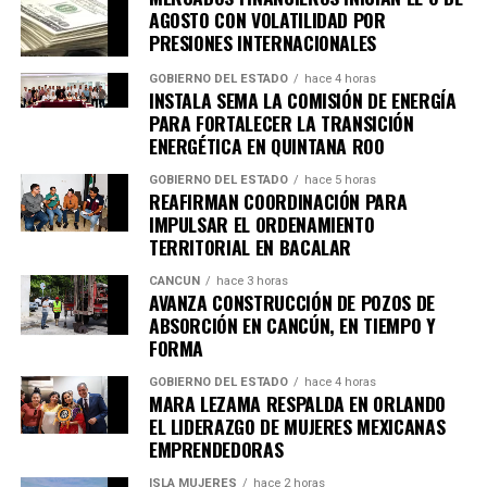
AGOSTO CON VOLATILIDAD POR
PRESIONES INTERNACIONALES
GOBIERNO DEL ESTADO
hace 4 horas
INSTALA SEMA LA COMISIÓN DE ENERGÍA
PARA FORTALECER LA TRANSICIÓN
ENERGÉTICA EN QUINTANA ROO
GOBIERNO DEL ESTADO
hace 5 horas
REAFIRMAN COORDINACIÓN PARA
IMPULSAR EL ORDENAMIENTO
TERRITORIAL EN BACALAR
CANCÚN
hace 3 horas
AVANZA CONSTRUCCIÓN DE POZOS DE
ABSORCIÓN EN CANCÚN, EN TIEMPO Y
FORMA
GOBIERNO DEL ESTADO
hace 4 horas
MARA LEZAMA RESPALDA EN ORLANDO
EL LIDERAZGO DE MUJERES MEXICANAS
Recibe las noticias al instante
EMPRENDEDORAS
Únete al canal oficial de WhatsApp de
ISLA MUJERES
hace 2 horas