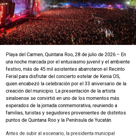
pictóricas inspiradas en el vuelo de las aves; el collage
musical “Piezas varias de tiempo”; escenografías de
danza contemporánea y mexicana; la puesta en escena
“Derecho es mi pasión”; y el número dancístico “El arte de
florecer en suelo ajeno”. También se presentó el ensamble
musical “Un derecho de nacimiento”, integrado por 14
estudiantes, seguido de piezas clásicas al piano y un
Playa del Carmen, Quintana Roo, 28 de julio de 2026.– En
cierre coral con temas tradicionales como “Go down
una noche marcada por el entusiasmo juvenil y el ambiente
Moses” y “Joshua fit the battle of Jericho”.
festivo, más de 45 mil asistentes abarrotaron el Recinto
Ferial para disfrutar del concierto estelar de Kenia OS,
Fuente: 5to Poder Agencia de Noticias
quien encabezó la celebración por el 33 aniversario de la
creación del municipio. La presentación de la artista
sinaloense se convirtió en uno de los momentos más
esperados de la jornada conmemorativa, reuniendo a
familias, turistas y seguidores provenientes de distintos
puntos de Quintana Roo y la Península de Yucatán.
Antes de subir al escenario, la presidenta municipal