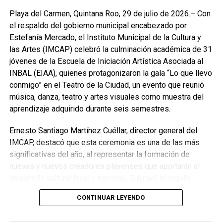
Playa del Carmen, Quintana Roo, 29 de julio de 2026.– Con
el respaldo del gobierno municipal encabezado por
Estefanía Mercado, el Instituto Municipal de la Cultura y
las Artes (IMCAP) celebró la culminación académica de 31
jóvenes de la Escuela de Iniciación Artística Asociada al
INBAL (EIAA), quienes protagonizaron la gala “Lo que llevo
conmigo” en el Teatro de la Ciudad, un evento que reunió
música, danza, teatro y artes visuales como muestra del
aprendizaje adquirido durante seis semestres.
Ernesto Santiago Martínez Cuéllar, director general del
IMCAP, destacó que esta ceremonia es una de las más
significativas del año, al representar la formación de
nuevas y nuevos creadores playenses que aportarán al
desarrollo cultural local y nacional. Subrayó el orgullo
compartido entre familias, docentes y el propio instituto
CONTINUAR LEYENDO
por el compromiso demostrado por la XI Generación.