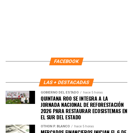
emblemáticas de los festejos por el 33 aniversario de
Playa del Carmen, reafirmando su compromiso de
impulsar actividades culturales y artísticas que fortalecen
la convivencia social y consolidan al destino como sede
de grandes celebraciones.
Fuente: 5to Poder Agencia de Noticias
FACEBOOK
LAS + DESTACADAS
GOBIERNO DEL ESTADO
hace 5 horas
QUINTANA ROO SE INTEGRA A LA
JORNADA NACIONAL DE REFORESTACIÓN
2026 PARA RESTAURAR ECOSISTEMAS EN
EL SUR DEL ESTADO
OTHON P. BLANCO
hace 5 horas
MERCADOS FINANCIEROS INICIAN EL 6 DE