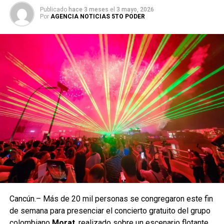
Publicado
hace 3 meses
el
3 mayo, 2026
Por
AGENCIA NOTICIAS 5TO PODER
La gira mundial 2026‑2027 contempla más de 70
presentaciones en Asia, América y Europa. Tras su paso
por México, BTS continuará con conciertos programados
en Estados Unidos, Canadá, Brasil, Japón, Corea del Sur,
Cancún.– Más de 20 mil personas se congregaron este fin
Alemania, Francia y Reino Unido, entre otros países. La
de semana para presenciar el concierto gratuito del grupo
agencia del grupo confirmó que se evalúan nuevas fechas
colombiano
Morat
, realizado sobre un escenario flotante