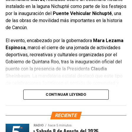
para 2027 debido a la alta demanda registrada en diversas
instalado en la laguna Nichupté como parte de los festejos
ciudades.
por la inauguración del
Puente Vehicular Nichupté
, una
de las obras de movilidad más importantes en la historia
Con este regreso, BTS reafirma su impacto cultural y su
de Cancún.
capacidad para movilizar audiencias globales,
consolidándose como uno de los fenómenos musicales
El evento, encabezado por la gobernadora
Mara Lezama
más influyentes de la última década. Su presencia en
Espinosa
, marcó el cierre de una jornada de actividades
México dejó una huella significativa tanto para los
deportivas, recreativas y culturales organizadas por el
seguidores como para la industria del entretenimiento.
Gobierno de Quintana Roo, tras la inauguración oficial del
puente con la presencia de la Presidenta
Claudia
Fuente: 5to Poder Agencia de Noticias.
Sheinbaum
. La mandataria estatal destacó que este tipo
de celebraciones fortalecen el sentido de comunidad y
permiten que las familias disfruten de espacios seguros y
CONTINUAR LEYENDO
de calidad.
RECIENTE
RADIO
hace 5 minutos
Síntesis Matutina Sabado 8 de Agosto del 2026