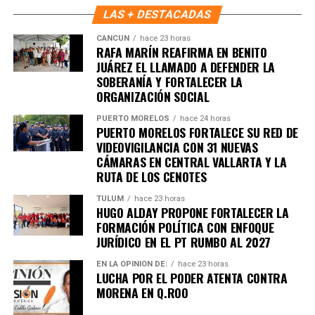
LAS + DESTACADAS
CANCÚN
hace 23 horas
RAFA MARÍN REAFIRMA EN BENITO
Recibe las noticias al instante
JUÁREZ EL LLAMADO A DEFENDER LA
SOBERANÍA Y FORTALECER LA
Únete al canal oficial de WhatsApp de
ORGANIZACIÓN SOCIAL
Quinto Poder
y recibe las noticias más
PUERTO MORELOS
hace 24 horas
importantes de Quintana Roo directamente
PUERTO MORELOS FORTALECE SU RED DE
en tu teléfono.
VIDEOVIGILANCIA CON 31 NUEVAS
CÁMARAS EN CENTRAL VALLARTA Y LA
RUTA DE LOS CENOTES
Unirme al canal de WhatsApp
TULUM
hace 23 horas
HUGO ALDAY PROPONE FORTALECER LA
FORMACIÓN POLÍTICA CON ENFOQUE
JURÍDICO EN EL PT RUMBO AL 2027
EN LA OPINIÓN DE:
hace 23 horas
LUCHA POR EL PODER ATENTA CONTRA
MORENA EN Q.ROO