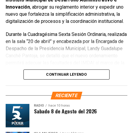
escombros, cacharros y desechos vegetales. Se estima
Innovación
, abrogar su reglamento interior y expedir uno
que el saneamiento concluirá en dos días.
nuevo que fortalezca la simplificación administrativa, la
Finalmente, las Unidades Verdes de SIRESOL Cancún
digitalización de procesos y la coordinación institucional.
reforzarán la vigilancia para evitar que el área vuelva a
Durante la Cuadragésima Sexta Sesión Ordinaria, realizada
convertirse en punto de disposición ilegal de basura. El
en la sala “20 de abril” y encabezada por la Encargada de
Ayuntamiento exhortó a la ciudadanía a reportar estas
Despacho de la Presidencia Municipal, Landy Guadalupe
prácticas y sumarse al esfuerzo colectivo para mantener
Canché Pantoja, se detalló que el nuevo ordenamiento
un Cancún limpio y con prosperidad compartida.
permitirá adecuar las facultades del IMDAI al marco de la
Fuente: 5to Poder Agencia de Noticias
Ley Nacional para Eliminar Trámites Burocráticos
,
CONTINUAR LEYENDO
mediante la instauración de la Autoridad Municipal de
Simplificación y Digitalización. Con ello, se busca agilizar
trámites, reducir cargas administrativas y mejorar la
RECIENTE
atención ciudadana.
RADIO
hace 10 horas
ntesis Matutina Sabado 8 de Agosto del 2026