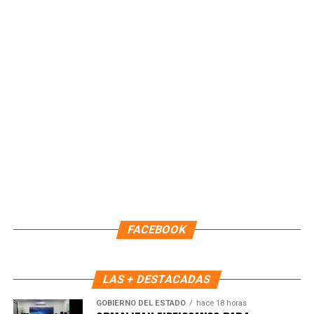
Paty Peralta, por 44 días naturales, efectiva a partir de las
22:00 horas del 09 de agosto. Durante este periodo,
continuará como Encargada de Despacho la primera
regidora, Landy Guadalupe Canché Pantoja, garantizando la
continuidad administrativa del Ayuntamiento.
Fuente: 5to Poder Agencia de Noticias
FACEBOOK
LAS + DESTACADAS
GOBIERNO DEL ESTADO
hace 18 horas