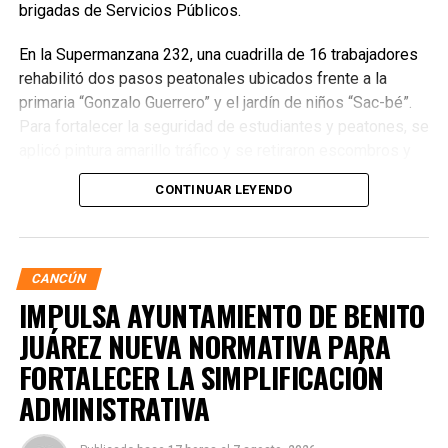
brigadas de Servicios Públicos.
En la Supermanzana 232, una cuadrilla de 16 trabajadores
rehabilitó dos pasos peatonales ubicados frente a la
primaria “Gonzalo Guerrero” y el jardín de niños “Sac-bé”.
Para fortalecer la seguridad de estudiantes y peatones, se
aplicó pintura amarillo tráfico y se retiraron escombros y
residuos vegetales acumulados en la zona. Estas
CONTINUAR LEYENDO
acciones buscan garantizar entornos escolares más
seguros y funcionales.
CANCÚN
IMPULSA AYUNTAMIENTO DE BENITO
JUÁREZ NUEVA NORMATIVA PARA
FORTALECER LA SIMPLIFICACIÓN
ADMINISTRATIVA