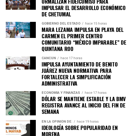
ORMALIZAN FIDEICOMISO PARA
IMPULSAR EL DESARROLLO ECONÓMICO
DE CHETUMAL
GOBIERNO DEL ESTADO
hace 15 horas
MARA LEZAMA IMPULSA EN PLAYA DEL
Recibe las noticias al instante
CARMEN EL PRIMER CENTRO
COMUNITARIO “MÉXICO IMPARABLE” DE
Únete al canal oficial de WhatsApp de
QUINTANA ROO
Quinto Poder
y recibe las noticias más
importantes de Quintana Roo directamente
CANCÚN
hace 17 horas
IMPULSA AYUNTAMIENTO DE BENITO
en tu teléfono.
JUÁREZ NUEVA NORMATIVA PARA
FORTALECER LA SIMPLIFICACIÓN
Unirme al canal de WhatsApp
ADMINISTRATIVA
ECONOMÍA Y FINANZAS
hace 17 horas
DÓLAR SE MANTIENE ESTABLE Y LA BMV
REGISTRA AVANCE AL INICIO DEL FIN DE
SEMANA
EN LA OPINIÓN DE:
hace 19 horas
IDEOLOGÍA SOBRE POPULARIDAD EN
MORENA