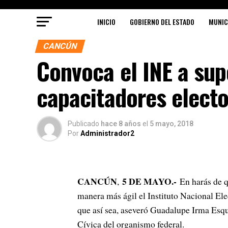
INICIO
GOBIERNO DEL ESTADO
MUNIC
CANCÚN
Convoca el INE a sup
capacitadores electo
Publicado
hace 8 años
el
5 mayo, 2018
Por
Administrador2
CANCÚN
5 DE MAYO.-
,
En harás de qu
manera más ágil el Instituto Nacional Ele
que así sea, aseveró Guadalupe Irma Esq
Cívica del organismo federal.