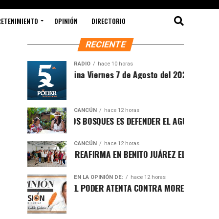
RETENIMIENTO
OPINIÓN
DIRECTORIO
RECIENTE
RADIO
hace 10 horas
Sintesis Matutina Viernes 7 de Agosto del 2026
CANCÚN
hace 12 horas
PROTEGER LOS BOSQUES ES DEFENDER EL AGUA Y EL FUTURO 
CANCÚN
hace 12 horas
RAFA MARÍN REAFIRMA EN BENITO JUÁREZ EL LLAMADO A DE
EN LA OPINIÓN DE:
hace 12 horas
LUCHA POR EL PODER ATENTA CONTRA MORENA EN Q.ROO