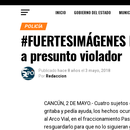
INICIO
GOBIERNO DEL ESTADO
MUNIC
POLICÍA
#FUERTESIMÁGENES I
a presunto violador
Publicado
hace 8 años
el
3 mayo, 2018
Por
Redaccion
CANCÚN, 2 DE MAYO.- Cuatro sujetos 
gritaba y pedía ayuda, los hechos ocurr
al Arco Vial, en el fraccionamiento
Pase
resguardarlo para que no lo siguieran