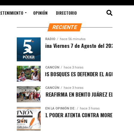
RETENIMIENTO
OPINIÓN
DIRECTORIO
RECIENTE
RADIO
hace 56 minutos
Sintesis Matutina Viernes 7 de Agosto del 2026
CANCÚN
hace 3 horas
PROTEGER LOS BOSQUES ES DEFENDER EL AGUA Y EL FUTURO D
CANCÚN
hace 3 horas
RAFA MARÍN REAFIRMA EN BENITO JUÁREZ EL LLAMADO A DEF
EN LA OPINIÓN DE:
hace 3 horas
LUCHA POR EL PODER ATENTA CONTRA MORENA EN Q.ROO