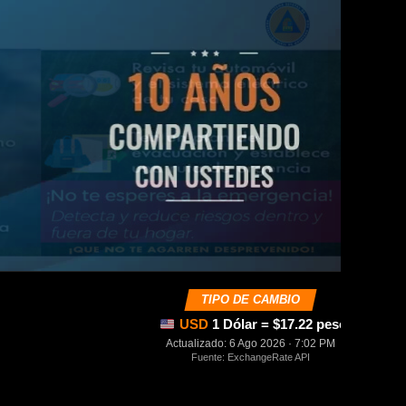
TIPO DE CAMBIO
USD
1 Dólar = $17.22 pesos mexica
Actualizado: 6 Ago 2026 · 7:02 PM
Fuente: ExchangeRate API