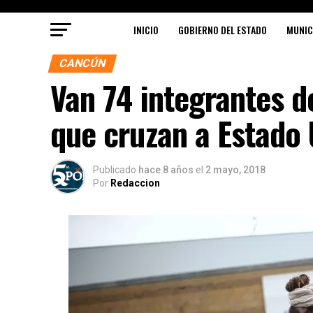
INICIO
GOBIERNO DEL ESTADO
MUNIC
CANCÚN
Van 74 integrantes d
que cruzan a Estado
Publicado
hace 8 años
el
2 mayo, 2018
Por
Redaccion