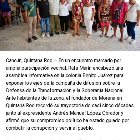
Villegas sostuvo que México debe transitar de acciones
aisladas a una política permanente de recuperación
ambiental que involucre a los tres órdenes de gobierno,
comunidades, universidades y sociedad civil. Recordó que
cerca del 70% del territorio nacional cuenta con cobertura
forestal y que el país concentra alrededor del 12% de la
biodiversidad mundial, lo que obliga a reforzar la
protección de selvas, bosques, manglares y acuíferos,
especialmente en el sureste mexicano.
Cancún, Quintana Roo.— En un encuentro marcado por
amplia participación vecinal, Rafa Marín encabezó una
La Jornada Nacional de Reforestación intervendrá
asamblea informativa en la colonia Benito Juárez para
ecosistemas como bosques templados, selvas húmedas
exponer los ejes de la campaña de difusión sobre la
y secas, matorrales, pastizales y manglares mediante la
Defensa de la Transformación y la Soberanía Nacional.
plantación de 302 especies, de las cuales 261 son nativas
Ante habitantes de la zona, el fundador de Morena en
y 41 endémicas. Las acciones alcanzarán 37 Áreas
Quintana Roo recordó su trayectoria de casi cinco décadas
Naturales Protegidas y 17 Áreas Destinadas
junto al expresidente Andrés Manuel López Obrador y
Voluntariamente a la Conservación, con el objetivo de
afirmó que su compromiso político ha estado guiado por
recuperar territorios estratégicos y fortalecer la resiliencia
combatir la corrupción y servir al pueblo.
ambiental.