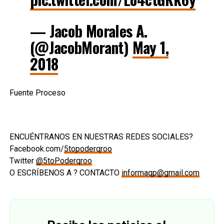
— Jacob Morales A.
(@JacobMorant)
May 1,
2018
Fuente Proceso
ENCUÉNTRANOS EN NUESTRAS REDES SOCIALES?
Facebook.com/
5topoderqroo
Twitter
@5toPoderqroo
O ESCRÍBENOS A ? CONTACTO
informaqp@gmail.com