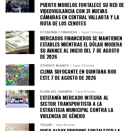
PUERTO MORELOS FORTALECE SU RED DE
VIDEOVIGILANCIA CON 31 NUEVAS
CÁMARAS EN CENTRAL VALLARTA Y LA
RUTA DE LOS CENOTES
ECONOMÍA Y FINANZAS
hace 13 horas
MERCADOS FINANCIEROS SE MANTIENEN
ESTABLES MIENTRAS EL DÓLAR MODERA
SU AVANCE AL INICIO DEL 7 DE AGOSTO
DE 2026
OTHON P. BLANCO
hace 13 horas
CLIMA SOFOCANTE EN QUINTANA ROO
Recibe las noticias al instante
ESTE 7 DE AGOSTO DE 2026
Únete al canal oficial de WhatsApp de
PLAYA DEL CARMEN
hace 8 horas
Quinto Poder
y recibe las noticias más
ESTEFANÍA MERCADO INTEGRA AL
importantes de Quintana Roo directamente
SECTOR TRANSPORTISTA A LA
en tu teléfono.
ESTRATEGIA MUNICIPAL CONTRA LA
VIOLENCIA DE GÉNERO
Unirme al canal de WhatsApp
TULUM
hace 8 horas
HUGO ALDAY PROPONE FORTALECER LA