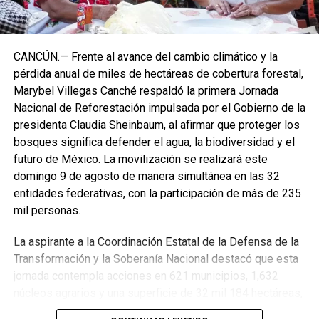
CANCÚN.— Frente al avance del cambio climático y la
pérdida anual de miles de hectáreas de cobertura forestal,
Marybel Villegas Canché respaldó la primera Jornada
Nacional de Reforestación impulsada por el Gobierno de la
presidenta Claudia Sheinbaum, al afirmar que proteger los
bosques significa defender el agua, la biodiversidad y el
futuro de México. La movilización se realizará este
domingo 9 de agosto de manera simultánea en las 32
entidades federativas, con la participación de más de 235
mil personas.
La aspirante a la Coordinación Estatal de la Defensa de la
Transformación y la Soberanía Nacional destacó que esta
jornada contempla acciones en 621 municipios, 1,632
núcleos agrarios y una superficie de 32 mil 184 hectáreas,
donde se plantarán más de 6.6 millones de árboles,