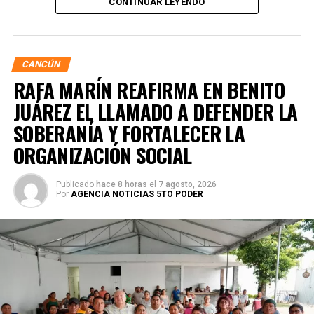
CONTINUAR LEYENDO
arbustos y plantas herbáceas, además de la dispersión de
semillas para acelerar la restauración de los ecosistemas.
Subrayó que la magnitud de este esfuerzo responde a los
desafíos ambientales del país, que cada año pierde más
CANCÚN
de 203 mil hectáreas por deforestación y enfrenta daños
RAFA MARÍN REAFIRMA EN BENITO
por incendios, plagas y enfermedades.
JUÁREZ EL LLAMADO A DEFENDER LA
SOBERANÍA Y FORTALECER LA
ORGANIZACIÓN SOCIAL
Publicado
hace 8 horas
el
7 agosto, 2026
Por
AGENCIA NOTICIAS 5TO PODER