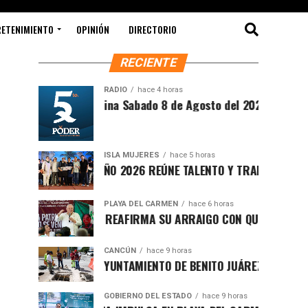
RETENIMIENTO
OPINIÓN
DIRECTORIO
RECIENTE
RADIO
hace 4 horas
Síntesis Matutina Sabado 8 de Agosto del 2026
ISLA MUJERES
hace 5 horas
CEVICHE ISLEÑO 2026 REÚNE TALENTO Y TRADICIÓN EN ISLA 
PLAYA DEL CARMEN
hace 6 horas
RAFA MARÍN REAFIRMA SU ARRAIGO CON QUINTANA ROO Y L
CANCÚN
hace 9 horas
FORTALECE AYUNTAMIENTO DE BENITO JUÁREZ ACCIONES INT
GOBIERNO DEL ESTADO
hace 9 horas