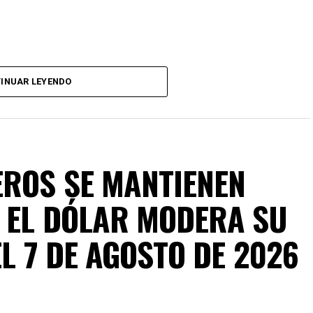
INUAR LEYENDO
zación se mantiene dentro de un rango estrecho:
ROS SE MANTIENEN
 EL DÓLAR MODERA SU
EL 7 DE AGOSTO DE 2026
 avance moderado. El
S&P/BMV IPC
se ubica en
mado de
0.80%
, impulsado por emisoras del sector