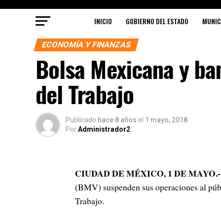
INICIO
GOBIERNO DEL ESTADO
MUNIC
ECONOMÍA Y FINANZAS
Bolsa Mexicana y ban
del Trabajo
Publicado
hace 8 años
el
1 mayo, 2018
Por
Administrador2
CIUDAD DE MÉXICO, 1 DE MAYO
.-
(BMV) suspenden sus operaciones al públ
Trabajo.