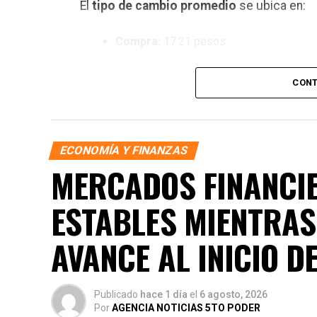
El
tipo de cambio promedio
se ubica en:
Compra:
17.21 pesos
Venta:
17.22 pesos
CONT
En los principales bancos del país, la coti
DÓLAR EN BANCOS DE MÉXICO
ECONOMÍA Y FINANZAS
BBVA México:
17.18 / 17.27
MERCADOS FINANCIE
Citibanamex:
17.20 / 17.28
ESTABLES MIENTRAS
Banorte:
17.16 / 17.25
Santander:
17.17 / 17.24
AVANCE AL INICIO D
HSBC:
17.19 / 17.29
La
Bolsa Mexicana de Valores
registra un
Publicado
hace 1 día
el
6 agosto, 2026
66,940 puntos
, con un incremento aproxi
Por
AGENCIA NOTICIAS 5TO PODER