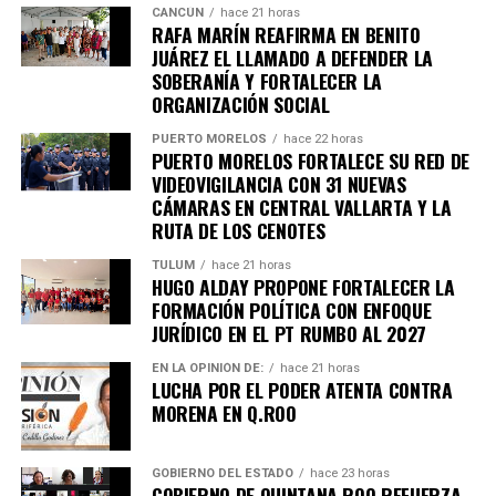
CANCÚN
hace 21 horas
en tu teléfono.
RAFA MARÍN REAFIRMA EN BENITO
JUÁREZ EL LLAMADO A DEFENDER LA
SOBERANÍA Y FORTALECER LA
Unirme al canal de WhatsApp
ORGANIZACIÓN SOCIAL
PUERTO MORELOS
hace 22 horas
PUERTO MORELOS FORTALECE SU RED DE
VIDEOVIGILANCIA CON 31 NUEVAS
CÁMARAS EN CENTRAL VALLARTA Y LA
RUTA DE LOS CENOTES
TULUM
hace 21 horas
HUGO ALDAY PROPONE FORTALECER LA
FORMACIÓN POLÍTICA CON ENFOQUE
JURÍDICO EN EL PT RUMBO AL 2027
EN LA OPINIÓN DE:
hace 21 horas
LUCHA POR EL PODER ATENTA CONTRA
MORENA EN Q.ROO
GOBIERNO DEL ESTADO
hace 23 horas
GOBIERNO DE QUINTANA ROO REFUERZA