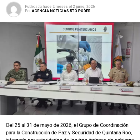
Publicado
hace 2 meses
el
2 junio, 2026
Por
AGENCIA NOTICIAS 5TO PODER
La coordinación tecnológica del C5 y el despliegue
operativo en campo permitieron la recuperación de
105
vehículos
relacionados con reportes de robo o probables
hechos delictivos. Además, se realizaron
24 mil 622
revisiones preventivas
a personas y unidades
vehiculares, reforzando la vigilancia en zonas estratégicas
y puntos de alta movilidad.
Del 25 al 31 de mayo de 2026, el Grupo de Coordinación
para la Construcción de Paz y Seguridad de Quintana Roo,