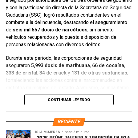
integrado por autoridades de los tres órdenes de gobierno
y con la participación directa de la Secretaría de Seguridad
Ciudadana (SSC), logró resultados contundentes en el
combate a la delincuencia, destacando el aseguramiento
de
seis mil 557 dosis de narcóticos
, armamento,
Entre las acciones destacadas se encuentran detenciones
vehículos recuperados y la puesta a disposición de
relevantes en
Benito Juárez, Lázaro Cárdenas y Tulum
,
personas relacionadas con diversos delitos.
donde autoridades federales y estatales aseguraron
narcóticos, vehículos y cumplimentaron órdenes de
Durante este periodo, las corporaciones de seguridad
aprehensión contra personas presuntamente vinculadas
aseguraron
5,993 dosis de marihuana
,
66 de cocaína
,
con delitos de alto impacto.
333 de cristal
,
34 de crack
y
131 de otras sustancias
,
fortaleciendo las acciones contra el narcomenudeo en
Con estos resultados, la Mesa de Paz Quintana Roo y la
distintos municipios del estado. Asimismo, se incautaron
SSC reiteran su compromiso de mantener operativos
seis armas cortas
, una réplica,
cuatro armas blancas
,
constantes, fortalecer la coordinación interinstitucional y
CONTINUAR LEYENDO
siete cargadores y
130 cartuchos
, lo que representa un
garantizar condiciones de seguridad, paz y bienestar para
golpe significativo a estructuras delictivas.
las y los quintanarroenses.
RECIENTE
Gracias a la coordinación tecnológica del C5 y al trabajo
Fuente: 5to Poder Agencia de Noticias
operativo en campo, se recuperaron
68 vehículos
, entre
ISLA MUJERES
hace 3 minutos
VICHE ISLEÑO 2026 REÚNE TALENTO Y TRADICIÓN EN ISLA MUJE