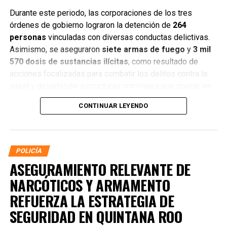
Durante este periodo, las corporaciones de los tres
órdenes de gobierno lograron la detención de
264
personas
vinculadas con diversas conductas delictivas.
Asimismo, se aseguraron
siete armas de fuego
y
3 mil
570 dosis de sustancias ilícitas
, como resultado de
acciones focalizadas para combatir los delitos contra la
salud y desarticular estructuras criminales que operan en
distintos municipios.
CONTINUAR LEYENDO
POLICÍA
ASEGURAMIENTO RELEVANTE DE
NARCÓTICOS Y ARMAMENTO
REFUERZA LA ESTRATEGIA DE
SEGURIDAD EN QUINTANA ROO