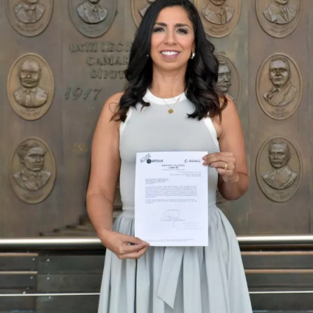
Durante su encargo en la Cámara Alta, Gino Segura centró
su agenda legislativa en iniciativas orientadas a
robustecer el desarrollo económico, la sustentabilidad
turística y la equidad social. Sin embargo, enfatizó que la
coyuntura actual exige priorizar la organización comunitaria
para asegurar la continuidad del proyecto político en la
región sureste del país.
Con esta determinación, el senador abre una etapa
decisiva en su trayectoria pública, apostando por una
estrategia de cercanía ciudadana. Su retorno a Quintana
Roo busca garantizar la cohesión de las estructuras de
izquierda de cara a los próximos retos políticos. El relevo
institucional se procesará conforme a los tiempos legales
establecidos, manteniendo la continuidad de la
representación parlamentaria del estado.
Fuente: 5to Poder Agencia de Noticias