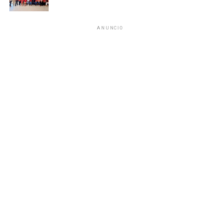
ANUNCIO
Recibe las noticias al instante
Únete al canal oficial de WhatsApp de
Quinto Poder
y recibe las noticias más
importantes de Quintana Roo directamente
en tu teléfono.
Unirme al canal de WhatsApp