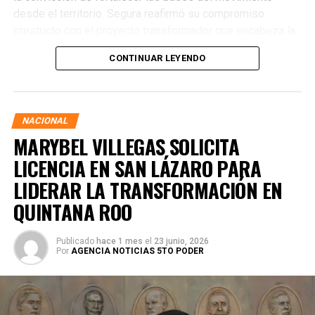
desde el territorio. Segura reafirmó su compromiso
irrestricto con el proyecto transformador que encabeza la
presidenta de la República, Claudia Sheinbaum Pardo,
CONTINUAR LEYENDO
asegurando que la consolidación del bienestar social
demanda un despliegue operativo de tiempo completo
junto a las familias de su estado natal.
NACIONAL
MARYBEL VILLEGAS SOLICITA
LICENCIA EN SAN LÁZARO PARA
LIDERAR LA TRANSFORMACIÓN EN
QUINTANA ROO
Publicado
hace 1 mes
el
23 junio, 2026
Por
AGENCIA NOTICIAS 5TO PODER