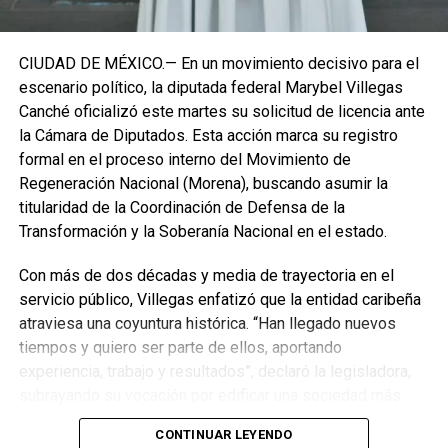
CIUDAD DE MÉXICO.— En un movimiento decisivo para el
escenario político, la diputada federal Marybel Villegas
Canché oficializó este martes su solicitud de licencia ante
la Cámara de Diputados. Esta acción marca su registro
formal en el proceso interno del Movimiento de
Regeneración Nacional (Morena), buscando asumir la
titularidad de la Coordinación de Defensa de la
Transformación y la Soberanía Nacional en el estado.
Con más de dos décadas y media de trayectoria en el
servicio público, Villegas enfatizó que la entidad caribeña
atraviesa una coyuntura histórica. “Han llegado nuevos
Recibe las noticias al instante
tiempos y quiero ser parte de ellos, aportando
experiencia, trabajo y resultados”, declaró la legisladora,
Únete al canal oficial de WhatsApp de
subrayando su vocación por edificar una sociedad más
Quinto Poder
y recibe las noticias más
justa, unida y equitativa.
importantes de Quintana Roo directamente
CONTINUAR LEYENDO