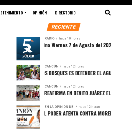
RETENIMIENTO
OPINIÓN
DIRECTORIO
RECIENTE
RADIO
hace 10 horas
Sintesis Matutina Viernes 7 de Agosto del 2026
CANCÚN
hace 12 horas
PROTEGER LOS BOSQUES ES DEFENDER EL AGUA Y EL FUTURO D
CANCÚN
hace 12 horas
RAFA MARÍN REAFIRMA EN BENITO JUÁREZ EL LLAMADO A DEF
EN LA OPINIÓN DE:
hace 12 horas
LUCHA POR EL PODER ATENTA CONTRA MORENA EN Q.ROO