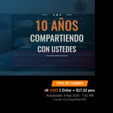
TIPO DE CAMBIO
USD
1 Dólar = $17.22 pesos mexica
Actualizado: 6 Ago 2026 · 7:02 PM
Fuente: ExchangeRate API