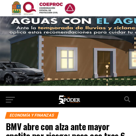
ECONOMÍA Y FINANZAS
BMV abre con alza ante mayor
apetito por riesgo; peso cae tras 6