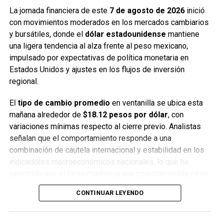
La jornada financiera de este
7 de agosto de 2026
inició
La combinación de un dólar estable y un mercado
con movimientos moderados en los mercados cambiarios
accionario en ascenso genera un ambiente favorable para
y bursátiles, donde el
dólar estadounidense
mantiene
los inversionistas, quienes observan una semana con
una ligera tendencia al alza frente al peso mexicano,
menor presión externa y mejores expectativas de
impulsado por expectativas de política monetaria en
rendimiento.
Estados Unidos y ajustes en los flujos de inversión
regional.
Fuente: 5to Poder Agencia de Noticias
El
tipo de cambio promedio
en ventanilla se ubica esta
mañana alrededor de
$18.12 pesos por dólar
, con
Recibe las noticias al instante
variaciones mínimas respecto al cierre previo. Analistas
señalan que el comportamiento responde a una
Únete al canal oficial de WhatsApp de
combinación de cautela internacional y estabilidad en los
Quinto Poder
y recibe las noticias más
indicadores macroeconómicos nacionales, lo que ha
importantes de Quintana Roo directamente
permitido que el peso mantenga una posición sólida pese
en tu teléfono.
a la presión externa.
CONTINUAR LEYENDO
En los bancos más importantes del país, el dólar se cotiza
Unirme al canal de WhatsApp
de la siguiente manera: