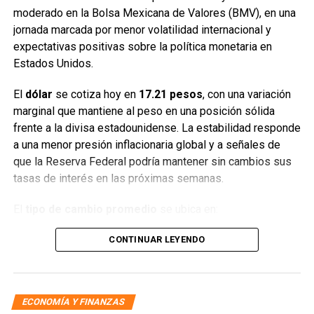
moderado en la Bolsa Mexicana de Valores (BMV), en una
jornada marcada por menor volatilidad internacional y
expectativas positivas sobre la política monetaria en
Estados Unidos.
El
dólar
se cotiza hoy en
17.21 pesos
, con una variación
marginal que mantiene al peso en una posición sólida
frente a la divisa estadounidense. La estabilidad responde
a una menor presión inflacionaria global y a señales de
que la Reserva Federal podría mantener sin cambios sus
tasas de interés en las próximas semanas.
El
tipo de cambio promedio
se ubica en:
CONTINUAR LEYENDO
Compra:
17.21 pesos
Venta:
17.22 pesos
En los principales bancos del país, la cotización se
ECONOMÍA Y FINANZAS
mantiene dentro de un rango estrecho: