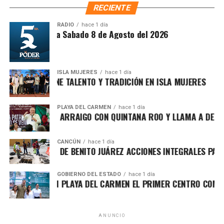
RECIENTE
Cotización Bancaria
— BBVA: $18.25
RADIO
hace 1 día
Síntesis Matutina Sabado 8 de Agosto del 2026
Tipo de Cambio
— Citibanamex: $18.30
Mercado Cambiario
— Banorte: $18.20
ISLA MUJERES
hace 1 día
Precio del Dólar
— Santander: $18.22
LEÑO 2026 REÚNE TALENTO Y TRADICIÓN EN ISLA MUJERES
Bancos de México
— Scotiabank: $18.28
PLAYA DEL CARMEN
hace 1 día
En cuanto a la
Bolsa Mexicana de Valores
, el Índice de
 REAFIRMA SU ARRAIGO CON QUINTANA ROO Y LLAMA A DEFEN
Precios y Cotizaciones (IPC) registra un avance moderado
cercano al
0.45%
, impulsado por emisoras del sector
CANCÚN
hace 1 día
industrial y de consumo básico. La estabilidad del
AYUNTAMIENTO DE BENITO JUÁREZ ACCIONES INTEGRALES PARA
mercado refleja confianza en los datos económicos
recientes y en la expectativa de que las próximas
GOBIERNO DEL ESTADO
hace 1 día
A IMPULSA EN PLAYA DEL CARMEN EL PRIMER CENTRO COMUNI
decisiones de política monetaria mantengan un entorno
favorable para la inversión.
Los especialistas coinciden en que la combinación de un
ANUNCIO