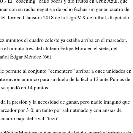
ZO
.- El “coaching” calló bocas y dio frutos en Cruz Azul, que
nar con su racha negativa de ocho fechas sin ganar, cuatro de
e del Torneo Clausura 2018 de la Liga MX de futbol, disputado
ez minutos el cuadro celeste ya estaba arriba en el marcador,
 el minuto tres, del chileno Felipe Mora en el siete, del
pañol Édgar Méndez (66).
 le permite al conjunto “cementero” arribar a once unidades en
ante envión anímico para su duelo de la fecha 12 ante Pumas de
 se quedó en 14 puntos.
toda la presión y la necesidad de ganar, pero nadie imaginó que
arcador por 3-0, un tanto por salir atinado y con ansias de
 cuadro bajo del rival “tuzo”.
no Walter Montoya, quien estuvo de inicio, marcó el primero de