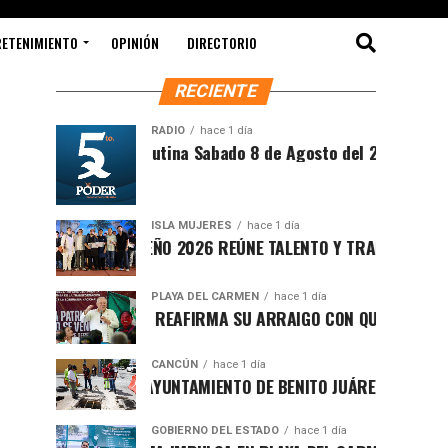
RETENIMIENTO
OPINIÓN
DIRECTORIO
RECIENTE
RADIO
hace 1 día
Síntesis Matutina Sabado 8 de Agosto del 2026
ISLA MUJERES
hace 1 día
CEVICHE ISLEÑO 2026 REÚNE TALENTO Y TRADICIÓN EN ISLA 
PLAYA DEL CARMEN
hace 1 día
RAFA MARÍN REAFIRMA SU ARRAIGO CON QUINTANA ROO Y L
CANCÚN
hace 1 día
FORTALECE AYUNTAMIENTO DE BENITO JUÁREZ ACCIONES INT
GOBIERNO DEL ESTADO
hace 1 día