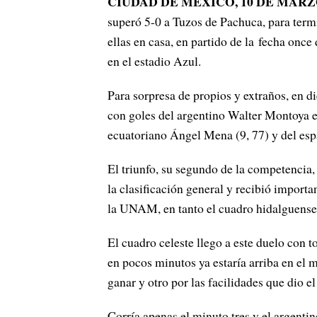
CIUDAD DE MÉXICO, 10 DE MAR
superó 5-0 a Tuzos de Pachuca, para termi
ellas en casa, en partido de la fecha onc
en el estadio Azul.
Para sorpresa de propios y extraños, en di
con goles del argentino Walter Montoya en
ecuatoriano Ángel Mena (9, 77) y del es
El triunfo, su segundo de la competencia,
la clasificación general y recibió import
la UNAM, en tanto el cuadro hidalguense
El cuadro celeste llego a este duelo con 
en pocos minutos ya estaría arriba en el m
ganar y otro por las facilidades que dio el
Corría apenas el minuto tres y el argenti