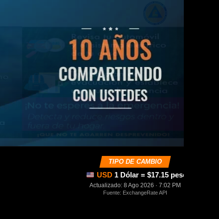
TIPO DE CAMBIO
USD
1 Dólar = $17.15 pesos mexica
Actualizado: 8 Ago 2026 · 7:02 PM
Fuente: ExchangeRate API