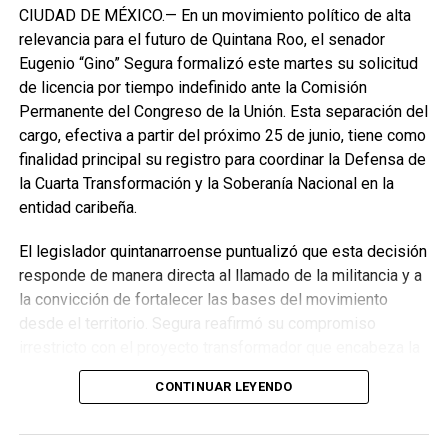
CIUDAD DE MÉXICO.— En un movimiento político de alta
relevancia para el futuro de Quintana Roo, el senador
Eugenio “Gino” Segura formalizó este martes su solicitud
de licencia por tiempo indefinido ante la Comisión
Permanente del Congreso de la Unión. Esta separación del
cargo, efectiva a partir del próximo 25 de junio, tiene como
finalidad principal su registro para coordinar la Defensa de
la Cuarta Transformación y la Soberanía Nacional en la
entidad caribeña.
El legislador quintanarroense puntualizó que esta decisión
responde de manera directa al llamado de la militancia y a
la convicción de fortalecer las bases del movimiento
desde el territorio. Segura reafirmó su compromiso
irrestricto con el proyecto transformador que encabeza la
presidenta de la República, Claudia Sheinbaum Pardo,
CONTINUAR LEYENDO
asegurando que la consolidación del bienestar social
demanda un despliegue operativo de tiempo completo
junto a las familias de su estado natal.