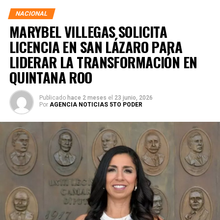
NACIONAL
MARYBEL VILLEGAS SOLICITA
LICENCIA EN SAN LÁZARO PARA
LIDERAR LA TRANSFORMACIÓN EN
QUINTANA ROO
Publicado
hace 2 meses
el
23 junio, 2026
Por
AGENCIA NOTICIAS 5TO PODER
Durante su encargo en la Cámara Alta, Gino Segura centró
su agenda legislativa en iniciativas orientadas a
robustecer el desarrollo económico, la sustentabilidad
turística y la equidad social. Sin embargo, enfatizó que la
coyuntura actual exige priorizar la organización comunitaria
para asegurar la continuidad del proyecto político en la