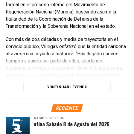
formal en el proceso interno del Movimiento de
Regeneración Nacional (Morena), buscando asumir la
titularidad de la Coordinación de Defensa de la
Transformación y la Soberanía Nacional en el estado.
Con más de dos décadas y media de trayectoria en el
servicio público, Villegas enfatizó que la entidad caribeña
atraviesa una coyuntura histórica. “Han llegado nuevos
Recibe las noticias al instante
tiempos y quiero ser parte de ellos, aportando
experiencia, trabajo y resultados”, declaró la legisladora,
Únete al canal oficial de WhatsApp de
subrayando su vocación por edificar una sociedad más
Quinto Poder
y recibe las noticias más
justa, unida y equitativa.
importantes de Quintana Roo directamente
CONTINUAR LEYENDO
en tu teléfono.
El perfil de Villegas destaca por su labor previa en el
Sistema DIF y la Secretaría de Desarrollo Social,
RECIENTE
Unirme al canal de WhatsApp
priorizando la atención a sectores vulnerables. Asimismo,
es ampliamente reconocida por abanderar el fuerte
RADIO
hace 1 día
Síntesis Matutina Sabado 8 de Agosto del 2026
movimiento ciudadano contra la concesionaria Aguakan,
exigiendo soluciones definitivas al deficiente suministro