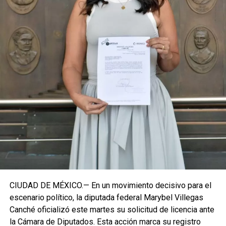
región sureste del país.
Con esta determinación, el senador abre una etapa
decisiva en su trayectoria pública, apostando por una
estrategia de cercanía ciudadana. Su retorno a Quintana
Roo busca garantizar la cohesión de las estructuras de
izquierda de cara a los próximos retos políticos. El relevo
institucional se procesará conforme a los tiempos legales
establecidos, manteniendo la continuidad de la
representación parlamentaria del estado.
Fuente: 5to Poder Agencia de Noticias
CIUDAD DE MÉXICO.— En un movimiento decisivo para el
escenario político, la diputada federal Marybel Villegas
Canché oficializó este martes su solicitud de licencia ante
la Cámara de Diputados. Esta acción marca su registro