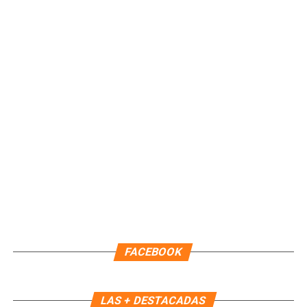
Quinto Poder
y recibe las noticias más
importantes de Quintana Roo directamente
en tu teléfono.
Unirme al canal de WhatsApp
FACEBOOK
LAS + DESTACADAS