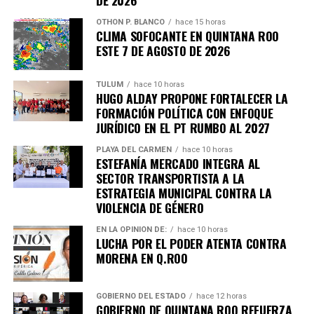
7. Uganda vive jornada violenta tras
arresto de Bobi Wine
OTHON P. BLANCO
hace 15 horas
CLIMA SOFOCANTE EN QUINTANA ROO
ESTE 7 DE AGOSTO DE 2026
Al menos siete personas murieron en enfrentamientos
entre manifestantes y fuerzas de seguridad luego de la
TULUM
hace 10 horas
detención del líder opositor
Bobi Wine
, trasladado en
HUGO ALDAY PROPONE FORTALECER LA
helicóptero a un destino no revelado. Organizaciones
FORMACIÓN POLÍTICA CON ENFOQUE
internacionales expresaron preocupación por el clima
JURÍDICO EN EL PT RUMBO AL 2027
electoral.
PLAYA DEL CARMEN
hace 10 horas
ESTEFANÍA MERCADO INTEGRA AL
8. Expresidente surcoreano Yoon
SECTOR TRANSPORTISTA A LA
ESTRATEGIA MUNICIPAL CONTRA LA
Suk Yeol es condenado a cinco años
VIOLENCIA DE GÉNERO
EN LA OPINIÓN DE:
hace 10 horas
Un tribunal de Corea del Sur sentenció al exmandatario a
LUCHA POR EL PODER ATENTA CONTRA
cinco años de prisión
por obstrucción de justicia
MORENA EN Q.ROO
relacionada con la declaración de ley marcial en 2024. La
defensa anunció que apelará el fallo.
GOBIERNO DEL ESTADO
hace 12 horas
GOBIERNO DE QUINTANA ROO REFUERZA