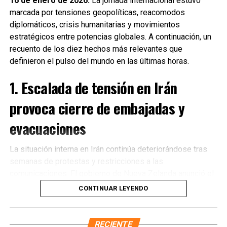
16 de enero de 2026.
La jornada internacional estuvo
marcada por tensiones geopolíticas, reacomodos
diplomáticos, crisis humanitarias y movimientos
estratégicos entre potencias globales. A continuación, un
recuento de los diez hechos más relevantes que
definieron el pulso del mundo en las últimas horas.
1. Escalada de tensión en Irán
provoca cierre de embajadas y
evacuaciones
La situación interna en Irán continúa deteriorándose tras
semanas de protestas y restricciones a las
Recibe las noticias al instante
comunicaciones. El gobierno de Nueva Zelanda anunció el
cierre de su embajada en Teherán
y la evacuación
CONTINUAR LEYENDO
Únete al canal oficial de WhatsApp de
inmediata de su personal diplomático ante el incremento
Quinto Poder
y recibe las noticias más
de riesgos para la seguridad. Diversos países
importantes de Quintana Roo directamente
occidentales reiteraron llamados a sus ciudadanos para
RECIENTE