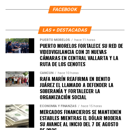
5. UE y Mercosur ultiman detalles
FACEBOOK
para firmar acuerdo histórico
Representantes de Brasil, Argentina, Paraguay y Uruguay
LAS + DESTACADAS
se reunieron con autoridades europeas para cerrar los
PUERTO MORELOS
hace 11 horas
últimos puntos del
acuerdo comercial UE–Mercosur
,
PUERTO MORELOS FORTALECE SU RED DE
cuya firma está prevista para mañana. El pacto es
VIDEOVIGILANCIA CON 31 NUEVAS
considerado uno de los más amplios de la última década.
CÁMARAS EN CENTRAL VALLARTA Y LA
RUTA DE LOS CENOTES
6. Inundaciones dejan más de cien
CANCÚN
hace 10 horas
RAFA MARÍN REAFIRMA EN BENITO
muertos en el sur de África
JUÁREZ EL LLAMADO A DEFENDER LA
SOBERANÍA Y FORTALECER LA
Lluvias torrenciales provocaron
inundaciones severas
ORGANIZACIÓN SOCIAL
en Mozambique, Sudáfrica y Zimbabue, dejando más de
ECONOMÍA Y FINANZAS
hace 15 horas
100 fallecidos y miles de viviendas destruidas. Equipos
MERCADOS FINANCIEROS SE MANTIENEN
de rescate continúan trabajando en zonas incomunicadas.
ESTABLES MIENTRAS EL DÓLAR MODERA
SU AVANCE AL INICIO DEL 7 DE AGOSTO
DE 2026