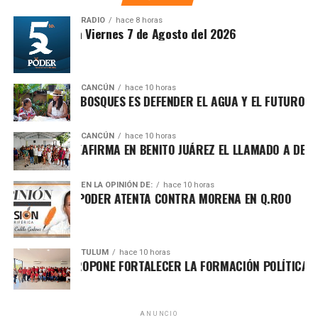
en tu teléfono.
abandonar el territorio iraní.
RADIO
hace 8 horas
ntesis Matutina Viernes 7 de Agosto del 2026
2. Estados Unidos pospone ataque
Unirme al canal de WhatsApp
contra Irán tras presiones
CANCÚN
hace 10 horas
regionales
TEGER LOS BOSQUES ES DEFENDER EL AGUA Y EL FUTURO DE MÉ
Fuentes diplomáticas señalaron que el presidente de
CANCÚN
hace 10 horas
A MARÍN REAFIRMA EN BENITO JUÁREZ EL LLAMADO A DEFENDE
Estados Unidos decidió
aplazar una acción militar
contra Irán luego de recibir presiones de Arabia Saudita,
Catar e Israel, quienes advirtieron sobre el riesgo de una
EN LA OPINIÓN DE:
hace 10 horas
HA POR EL PODER ATENTA CONTRA MORENA EN Q.ROO
escalada regional. Washington evalúa nuevas sanciones
dirigidas a altos funcionarios iraníes.
3. Avanza plan internacional para la
TULUM
hace 10 horas
O ALDAY PROPONE FORTALECER LA FORMACIÓN POLÍTICA CON E
transición política en Gaza
Como parte de la segunda fase del plan impulsado por
ANUNCIO