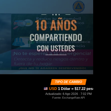
TIPO DE CAMBIO
USD
1 Dólar = $17.22 pesos mexica
Actualizado: 6 Ago 2026 · 7:02 PM
Fuente: ExchangeRate API