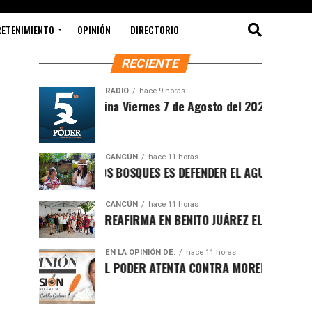
RETENIMIENTO
OPINIÓN
DIRECTORIO
RECIENTE
RADIO
hace 9 horas
Sintesis Matutina Viernes 7 de Agosto del 2026
CANCÚN
hace 11 horas
PROTEGER LOS BOSQUES ES DEFENDER EL AGUA Y EL FUTURO 
CANCÚN
hace 11 horas
RAFA MARÍN REAFIRMA EN BENITO JUÁREZ EL LLAMADO A DEF
EN LA OPINIÓN DE:
hace 11 horas
LUCHA POR EL PODER ATENTA CONTRA MORENA EN Q.ROO