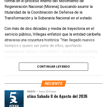
formal en el proceso interno del Movimiento de
Regeneración Nacional (Morena), buscando asumir la
titularidad de la Coordinación de Defensa de la
Transformación y la Soberanía Nacional en el estado.
Con más de dos décadas y media de trayectoria en el
servicio público, Villegas enfatizó que la entidad caribeña
atraviesa una coyuntura histórica. “Han llegado nuevos
Recibe las noticias al instante
tiempos y quiero ser parte de ellos, aportando
experiencia, trabajo y resultados”, declaró la legisladora,
Únete al canal oficial de WhatsApp de
subrayando su vocación por edificar una sociedad más
Quinto Poder
y recibe las noticias más
justa, unida y equitativa.
importantes de Quintana Roo directamente
CONTINUAR LEYENDO
en tu teléfono.
El perfil de Villegas destaca por su labor previa en el
Sistema DIF y la Secretaría de Desarrollo Social,
RECIENTE
Unirme al canal de WhatsApp
priorizando la atención a sectores vulnerables. Asimismo,
es ampliamente reconocida por abanderar el fuerte
RADIO
hace 23 horas
Síntesis Matutina Sabado 8 de Agosto del 2026
movimiento ciudadano contra la concesionaria Aguakan,
exigiendo soluciones definitivas al deficiente suministro