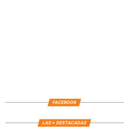
importantes de Quintana Roo directamente
en tu teléfono.
Unirme al canal de WhatsApp
FACEBOOK
LAS + DESTACADAS