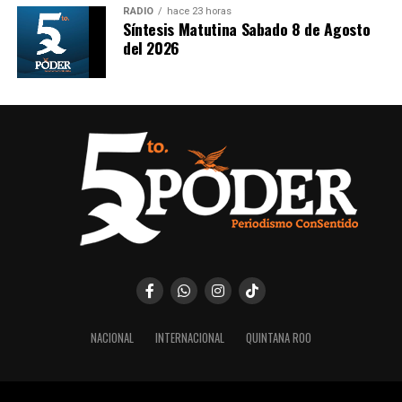
RADIO
hace 23 horas
Síntesis Matutina Sabado 8 de Agosto
del 2026
NACIONAL
INTERNACIONAL
QUINTANA ROO