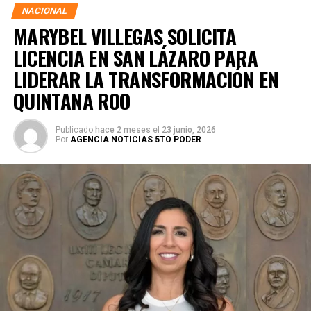
NACIONAL
MARYBEL VILLEGAS SOLICITA
LICENCIA EN SAN LÁZARO PARA
LIDERAR LA TRANSFORMACIÓN EN
QUINTANA ROO
Publicado
hace 2 meses
el
23 junio, 2026
Por
AGENCIA NOTICIAS 5TO PODER
Durante su encargo en la Cámara Alta, Gino Segura centró
su agenda legislativa en iniciativas orientadas a
robustecer el desarrollo económico, la sustentabilidad
turística y la equidad social. Sin embargo, enfatizó que la
coyuntura actual exige priorizar la organización comunitaria
para asegurar la continuidad del proyecto político en la
región sureste del país.