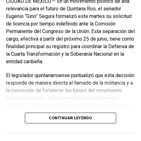
CIUDAD DE MÉXICO.— En un movimiento político de alta
relevancia para el futuro de Quintana Roo, el senador
Eugenio “Gino” Segura formalizó este martes su solicitud
de licencia por tiempo indefinido ante la Comisión
Permanente del Congreso de la Unión. Esta separación del
cargo, efectiva a partir del próximo 25 de junio, tiene como
finalidad principal su registro para coordinar la Defensa de
la Cuarta Transformación y la Soberanía Nacional en la
entidad caribeña.
El legislador quintanarroense puntualizó que esta decisión
responde de manera directa al llamado de la militancia y a
la convicción de fortalecer las bases del movimiento
desde el territorio. Segura reafirmó su compromiso
irrestricto con el proyecto transformador que encabeza la
presidenta de la República, Claudia Sheinbaum Pardo,
CONTINUAR LEYENDO
asegurando que la consolidación del bienestar social
demanda un despliegue operativo de tiempo completo
junto a las familias de su estado natal.