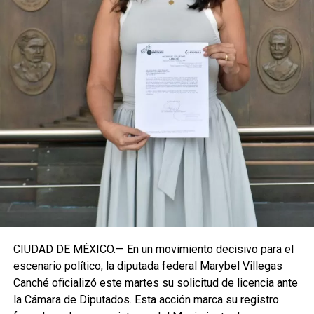
Con esta determinación, el senador abre una etapa
decisiva en su trayectoria pública, apostando por una
estrategia de cercanía ciudadana. Su retorno a Quintana
Roo busca garantizar la cohesión de las estructuras de
izquierda de cara a los próximos retos políticos. El relevo
institucional se procesará conforme a los tiempos legales
establecidos, manteniendo la continuidad de la
representación parlamentaria del estado.
Fuente: 5to Poder Agencia de Noticias
CIUDAD DE MÉXICO.— En un movimiento decisivo para el
escenario político, la diputada federal Marybel Villegas
Canché oficializó este martes su solicitud de licencia ante
la Cámara de Diputados. Esta acción marca su registro