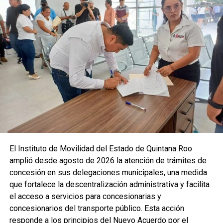
Las condiciones de calor extremo continuarán durante los
próximos días, por lo que se recomienda a la población
tomar precauciones, mantenerse informada y atender
cualquier aviso preventivo. El ambiente húmedo y las altas
temperaturas seguirán siendo protagonistas en la región,
reforzando la importancia de medidas de autocuidado para
evitar golpes de calor.
Fuente: 5to Poder Agencia de Noticias
Recibe las noticias al instante
El Instituto de Movilidad del Estado de Quintana Roo
amplió desde agosto de 2026 la atención de trámites de
Únete al canal oficial de WhatsApp de
concesión en sus delegaciones municipales, una medida
Quinto Poder
y recibe las noticias más
que fortalece la descentralización administrativa y facilita
importantes de Quintana Roo directamente
el acceso a servicios para concesionarias y
en tu teléfono.
concesionarios del transporte público. Esta acción
responde a los principios del Nuevo Acuerdo por el