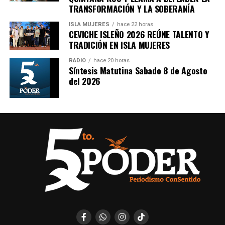
TRANSFORMACIÓN Y LA SOBERANÍA
ISLA MUJERES
hace 22 horas
CEVICHE ISLEÑO 2026 REÚNE TALENTO Y
TRADICIÓN EN ISLA MUJERES
RADIO
hace 20 horas
Síntesis Matutina Sabado 8 de Agosto
Recibe las noticias al instante
del 2026
Únete al canal oficial de WhatsApp de
Quinto Poder
y recibe las noticias más
importantes de Quintana Roo directamente
en tu teléfono.
Unirme al canal de WhatsApp