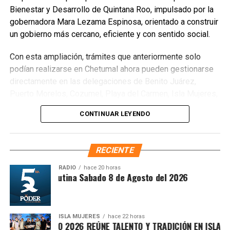
Unirme al canal de WhatsApp
Bienestar y Desarrollo de Quintana Roo, impulsado por la
gobernadora Mara Lezama Espinosa, orientado a construir
un gobierno más cercano, eficiente y con sentido social.
Con esta ampliación, trámites que anteriormente solo
podían realizarse en Chetumal ahora pueden gestionarse
directamente en las delegaciones de Benito Juárez,
Puerto Morelos, Cozumel, Playa del Carmen, Isla Mujeres,
Tulum y Felipe Carrillo Puerto, así como en las
CONTINUAR LEYENDO
subdelegaciones de Lázaro Cárdenas y José María
Morelos, siempre que la concesión corresponda a la
jurisdicción de cada oficina. Entre los procedimientos
RECIENTE
disponibles se encuentran
Cesión de derechos
,
Cesión
de derechos por defunción
,
Certificación de
RADIO
hace 20 horas
Síntesis Matutina Sabado 8 de Agosto del 2026
derechos
,
Modificación de concesión
y
Designación
de beneficiarios
.
ISLA MUJERES
hace 22 horas
EVICHE ISLEÑO 2026 REÚNE TALENTO Y TRADICIÓN EN ISLA MUJ