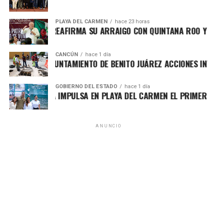
PLAYA DEL CARMEN
hace 23 horas
AFA MARÍN REAFIRMA SU ARRAIGO CON QUINTANA ROO Y LLAM
CANCÚN
hace 1 día
ORTALECE AYUNTAMIENTO DE BENITO JUÁREZ ACCIONES INTEGR
GOBIERNO DEL ESTADO
hace 1 día
ARA LEZAMA IMPULSA EN PLAYA DEL CARMEN EL PRIMER CENT
ANUNCIO
El titular del IMOVEQROO, Rafael Hernández Kotasek,
destacó que acercar estos servicios representa un avance
significativo para el sector transporte, al reducir tiempos
de traslado, costos y procesos burocráticos, además de
fortalecer una atención más transparente y accesible. Para
las concesiones de Chetumal, Bacalar y Mahahual, la
recepción de documentos continuará realizándose en las
oficinas centrales ubicadas en la capital del estado.