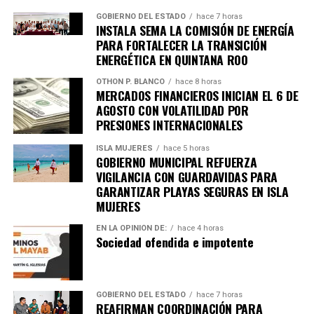
GOBIERNO DEL ESTADO
hace 7 horas
INSTALA SEMA LA COMISIÓN DE ENERGÍA
PARA FORTALECER LA TRANSICIÓN
ENERGÉTICA EN QUINTANA ROO
OTHON P. BLANCO
hace 8 horas
MERCADOS FINANCIEROS INICIAN EL 6 DE
AGOSTO CON VOLATILIDAD POR
PRESIONES INTERNACIONALES
ISLA MUJERES
hace 5 horas
GOBIERNO MUNICIPAL REFUERZA
VIGILANCIA CON GUARDAVIDAS PARA
GARANTIZAR PLAYAS SEGURAS EN ISLA
MUJERES
EN LA OPINIÓN DE:
hace 4 horas
Sociedad ofendida e impotente
Recibe las noticias al instante
Únete al canal oficial de WhatsApp de
GOBIERNO DEL ESTADO
hace 7 horas
Quinto Poder
y recibe las noticias más
REAFIRMAN COORDINACIÓN PARA