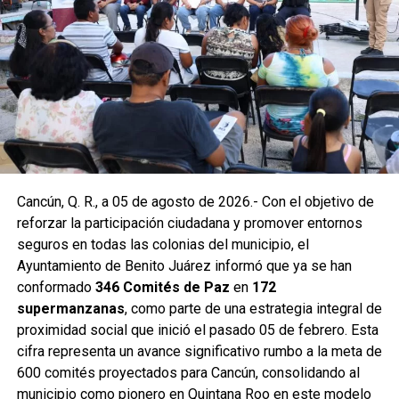
En la Supermanzana 200 se edificaron dos pozos sobre la
avenida Hacienda de Chunchucmil, mientras que en la
Supermanzana 201 se construyó uno más en la
intersección de las avenidas Hacienda de Chunchucmil y
Hacienda de la Ciénega. Estas acciones forman parte de
un programa mayor que incluye trabajos en las
supermanzanas 93, 94, 95, 96, 99, 100, 101, 102, 105, 251,
255 y 517.
Como parte de las labores permanentes de prevención,
Cancún, Q. R., a 05 de agosto de 2026.- Con el objetivo de
también se realizaron desazolves en pozos de absorción
reforzar la participación ciudadana y promover entornos
de las supermanzanas 213 y 235, donde personal de
seguros en todas las colonias del municipio, el
Servicios Públicos retiró basura vegetal, tierra y otros
Ayuntamiento de Benito Juárez informó que ya se han
desechos que obstruyen el flujo pluvial. En la
conformado
346 Comités de Paz
en
172
Supermanzana 235 se complementó la jornada con una
supermanzanas
, como parte de una estrategia integral de
brigada de descacharrización para evitar la formación de
proximidad social que inició el pasado 05 de febrero. Esta
basureros clandestinos y promover la correcta
cifra representa un avance significativo rumbo a la meta de
disposición de muebles, electrodomésticos y llantas.
600 comités proyectados para Cancún, consolidando al
municipio como pionero en Quintana Roo en este modelo