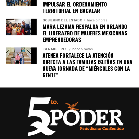
importantes de Quintana Roo directamente
IMPULSAR EL ORDENAMIENTO
en tu teléfono.
TERRITORIAL EN BACALAR
GOBIERNO DEL ESTADO
hace 6 horas
MARA LEZAMA RESPALDA EN ORLANDO
Unirme al canal de WhatsApp
EL LIDERAZGO DE MUJERES MEXICANAS
EMPRENDEDORAS
ISLA MUJERES
hace 5 horas
ATENEA FORTALECE LA ATENCIÓN
DIRECTA A LAS FAMILIAS ISLEÑAS EN UNA
NUEVA JORNADA DE “MIÉRCOLES CON LA
GENTE”