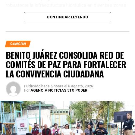
robustecer la infraestructura hidráulica en diversas zonas
de la ciudad. La Encargada de Despacho de la Presidencia
CONTINUAR LEYENDO
Municipal, Landy Guadalupe Canché Pantoja, supervisó
personalmente los avances junto con autoridades de
Obras Públicas y Construcción, verificando la nivelación de
vialidades donde se colocó la nueva infraestructura.
CANCÚN
BENITO JUÁREZ CONSOLIDA RED DE
COMITÉS DE PAZ PARA FORTALECER
LA CONVIVENCIA CIUDADANA
Publicado
hace 6 horas
el
6 agosto, 2026
Por
AGENCIA NOTICIAS 5TO PODER