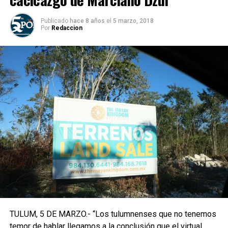
Publicado
hace 8 años
el
5 marzo, 2018
Por
Redaccion
TULUM, 5 DE MARZO.- “Los tulumnenses que no tenemos
temor de hablar llegamos a la conclusión que el virtual