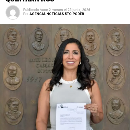
Publicado
hace 2 meses
el
23 junio, 2026
Por
AGENCIA NOTICIAS 5TO PODER
Durante su encargo en la Cámara Alta, Gino Segura centró
su agenda legislativa en iniciativas orientadas a
robustecer el desarrollo económico, la sustentabilidad
turística y la equidad social. Sin embargo, enfatizó que la
coyuntura actual exige priorizar la organización comunitaria
para asegurar la continuidad del proyecto político en la
región sureste del país.
Con esta determinación, el senador abre una etapa
decisiva en su trayectoria pública, apostando por una
estrategia de cercanía ciudadana. Su retorno a Quintana
Roo busca garantizar la cohesión de las estructuras de
izquierda de cara a los próximos retos políticos. El relevo