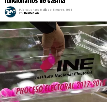
Publicado
hace 8 años
el
5 marzo, 2018
Por
Redaccion