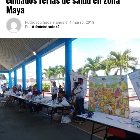
Maya
Publicado
hace 8 años
el
4 marzo, 2018
Por
Administrador2