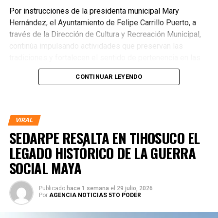
Por instrucciones de la presidenta municipal Mary
Hernández, el Ayuntamiento de Felipe Carrillo Puerto, a
través de la Dirección de Cultura y Recreación Municipal,
continúa impulsando actividades que preservan las
tradiciones y fortalecen el sentido de pertenencia en las
comunidades. Este evento, realizado en uno de los puntos
CONTINUAR LEYENDO
más emblemáticos de la historia maya, reafirmó el
compromiso institucional de mantener vivo el legado
cultural que ha resistido generaciones.
VIRAL
SEDARPE RESALTA EN TIHOSUCO EL
LEGADO HISTÓRICO DE LA GUERRA
SOCIAL MAYA
Publicado
hace 1 semana
el
29 julio, 2026
Por
AGENCIA NOTICIAS 5TO PODER