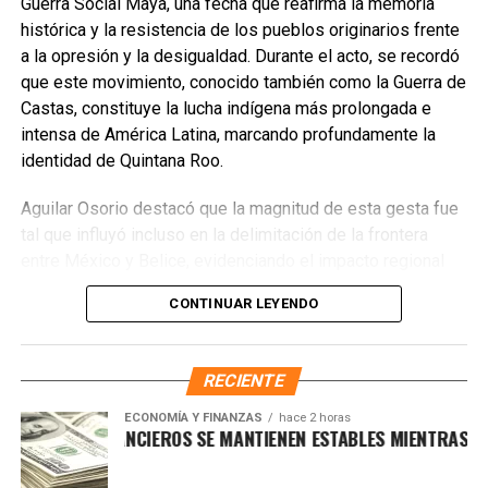
iniciativas, se busca que la tradición continúe viva y que
Guerra Social Maya, una fecha que reafirma la memoria
las nuevas generaciones mantengan el legado que ha
histórica y la resistencia de los pueblos originarios frente
dado sentido y fuerza a la historia del municipio.
a la opresión y la desigualdad. Durante el acto, se recordó
que este movimiento, conocido también como la Guerra de
Fuente: 5to Poder Agencia de Noticias
Castas, constituye la lucha indígena más prolongada e
intensa de América Latina, marcando profundamente la
identidad de Quintana Roo.
Aguilar Osorio destacó que la magnitud de esta gesta fue
tal que influyó incluso en la delimitación de la frontera
entre México y Belice, evidenciando el impacto regional
del levantamiento. Subrayó además que existió un
CONTINUAR LEYENDO
momento histórico en el que el pueblo maya llegó a
controlar más de cuatro quintas partes de la península de
Yucatán, impulsado por líderes como Manuel Antonio Ay,
RECIENTE
Cecilio Chi y Jacinto Pat, quienes simbolizan el espíritu de
dignidad y valentía de esta tierra.
ECONOMÍA Y FINANZAS
hace 2 horas
CADOS FINANCIEROS SE MANTIENEN ESTABLES MIENTRAS EL DÓL