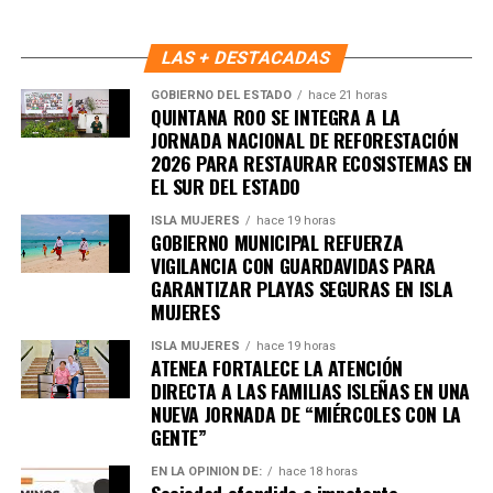
LAS + DESTACADAS
GOBIERNO DEL ESTADO
hace 21 horas
QUINTANA ROO SE INTEGRA A LA
JORNADA NACIONAL DE REFORESTACIÓN
2026 PARA RESTAURAR ECOSISTEMAS EN
Recibe las noticias al instante
EL SUR DEL ESTADO
ISLA MUJERES
hace 19 horas
Únete al canal oficial de WhatsApp de
GOBIERNO MUNICIPAL REFUERZA
Quinto Poder
y recibe las noticias más
VIGILANCIA CON GUARDAVIDAS PARA
importantes de Quintana Roo directamente
GARANTIZAR PLAYAS SEGURAS EN ISLA
en tu teléfono.
MUJERES
ISLA MUJERES
hace 19 horas
ATENEA FORTALECE LA ATENCIÓN
Unirme al canal de WhatsApp
DIRECTA A LAS FAMILIAS ISLEÑAS EN UNA
NUEVA JORNADA DE “MIÉRCOLES CON LA
GENTE”
EN LA OPINIÓN DE:
hace 18 horas
Sociedad ofendida e impotente