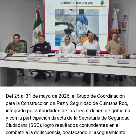
La coordinación tecnológica del C5 y el despliegue
operativo en campo permitieron la recuperación de
105
vehículos
relacionados con reportes de robo o probables
hechos delictivos. Además, se realizaron
24 mil 622
revisiones preventivas
a personas y unidades
vehiculares, reforzando la vigilancia en zonas estratégicas
y puntos de alta movilidad.
Del 25 al 31 de mayo de 2026, el Grupo de Coordinación
para la Construcción de Paz y Seguridad de Quintana Roo,
integrado por autoridades de los tres órdenes de gobierno
y con la participación directa de la Secretaría de Seguridad
Ciudadana (SSC), logró resultados contundentes en el
combate a la delincuencia, destacando el aseguramiento