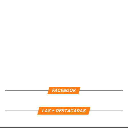
Unirme al canal de WhatsApp
Recibe las noticias al instante
Únete al canal oficial de WhatsApp de
FACEBOOK
Quinto Poder
y recibe las noticias más
importantes de Quintana Roo directamente
en tu teléfono.
LAS + DESTACADAS
Unirme al canal de WhatsApp