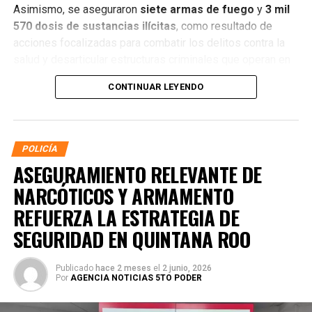
Asimismo, se aseguraron
siete armas de fuego
y
3 mil
570 dosis de sustancias ilícitas
, como resultado de
acciones focalizadas para combatir los delitos contra la
salud y desarticular estructuras criminales que operan en
distintos municipios.
CONTINUAR LEYENDO
POLICÍA
ASEGURAMIENTO RELEVANTE DE
NARCÓTICOS Y ARMAMENTO
REFUERZA LA ESTRATEGIA DE
SEGURIDAD EN QUINTANA ROO
Publicado
hace 2 meses
el
2 junio, 2026
Por
AGENCIA NOTICIAS 5TO PODER