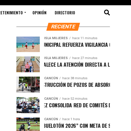
RETENIMIENTO
OPINIÓN
DIRECTORIO
RECIENTE
ISLA MUJERES
hace 11 minutos
GOBIERNO MUNICIPAL REFUERZA VIGILANCIA CON GUARDAVID
ISLA MUJERES
hace 27 minutos
ATENEA FORTALECE LA ATENCIÓN DIRECTA A LAS FAMILIAS IS
CANCÚN
hace 38 minutos
AVANZA CONSTRUCCIÓN DE POZOS DE ABSORCIÓN EN CANCÚN,
CANCÚN
hace 52 minutos
BENITO JUÁREZ CONSOLIDA RED DE COMITÉS DE PAZ PARA FO
CANCÚN
hace 1 hora
ARRANCA “ABUELOTÓN 2026” CON META DE SUPERAR LOS 36 