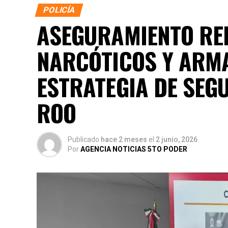
POLICÍA
ASEGURAMIENTO RE
NARCÓTICOS Y ARM
ESTRATEGIA DE SEG
ROO
Publicado
hace 2 meses
el
2 junio, 2026
Por
AGENCIA NOTICIAS 5TO PODER
La coordinación tecnológica del C5 y el de