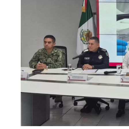
recuperación de
105 vehículos
relacionad
delictivos. Además, se realizaron
24 mil 62
vehiculares, reforzando la vigilancia en zo