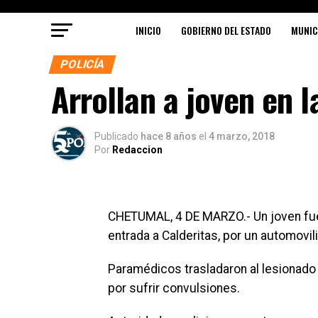
INICIO
GOBIERNO DEL ESTADO
MUNIC
POLICÍA
Arrollan a joven en l
Publicado
hace 8 años
el
4 marzo, 2018
Por
Redaccion
CHETUMAL, 4 DE MARZO.- Un joven fue a
entrada a Calderitas, por un automovili
Paramédicos trasladaron al lesionado 
por sufrir convulsiones.