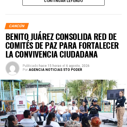
CONTINUAR LEYENDO
Municipal, Landy Guadalupe Canché Pantoja, supervisó
personalmente los avances junto con autoridades de
Obras Públicas y Construcción, verificando la nivelación de
vialidades donde se colocó la nueva infraestructura.
CANCÚN
BENITO JUÁREZ CONSOLIDA RED DE
COMITÉS DE PAZ PARA FORTALECER
LA CONVIVENCIA CIUDADANA
Publicado
hace 15 horas
el
6 agosto, 2026
Por
AGENCIA NOTICIAS 5TO PODER
En la Supermanzana 200 se edificaron dos pozos sobre la
avenida Hacienda de Chunchucmil, mientras que en la