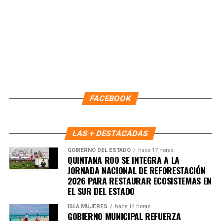
Este esquema de trabajo ha fortalecido la comunicación
entre autoridades y ciudadanía, permitiendo respuestas
FACEBOOK
más rápidas y una coordinación efectiva que impulsa la
construcción de paz en cada supermanzana. Con ello,
Benito Juárez avanza hacia un modelo de convivencia
LAS + DESTACADAS
basado en la participación activa, el respeto y la
GOBIERNO DEL ESTADO
hace 17 horas
responsabilidad compartida.
QUINTANA ROO SE INTEGRA A LA
JORNADA NACIONAL DE REFORESTACIÓN
Fuente: 5to Poder Agencia de Noticias
2026 PARA RESTAURAR ECOSISTEMAS EN
EL SUR DEL ESTADO
ISLA MUJERES
hace 14 horas
GOBIERNO MUNICIPAL REFUERZA