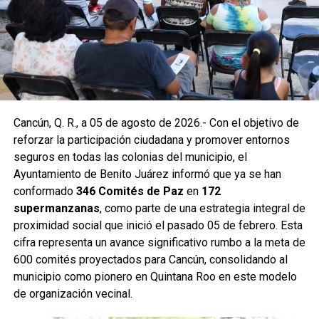
Supermanzana 201 se construyó uno más en la
intersección de las avenidas Hacienda de Chunchucmil y
Hacienda de la Ciénega. Estas acciones forman parte de
un programa mayor que incluye trabajos en las
supermanzanas 93, 94, 95, 96, 99, 100, 101, 102, 105, 251,
255 y 517.
Como parte de las labores permanentes de prevención,
Cancún, Q. R., a 05 de agosto de 2026.- Con el objetivo de
también se realizaron desazolves en pozos de absorción
reforzar la participación ciudadana y promover entornos
de las supermanzanas 213 y 235, donde personal de
seguros en todas las colonias del municipio, el
Servicios Públicos retiró basura vegetal, tierra y otros
Ayuntamiento de Benito Juárez informó que ya se han
desechos que obstruyen el flujo pluvial. En la
conformado
346 Comités de Paz
en
172
Supermanzana 235 se complementó la jornada con una
supermanzanas
, como parte de una estrategia integral de
brigada de descacharrización para evitar la formación de
proximidad social que inició el pasado 05 de febrero. Esta
basureros clandestinos y promover la correcta
cifra representa un avance significativo rumbo a la meta de
disposición de muebles, electrodomésticos y llantas.
600 comités proyectados para Cancún, consolidando al
municipio como pionero en Quintana Roo en este modelo
Fuente: 5to Poder Agencia de Noticias
de organización vecinal.