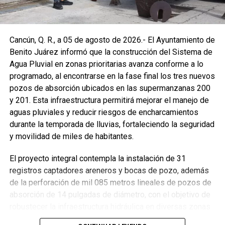
Cancún, Q. R., a 05 de agosto de 2026.- El Ayuntamiento de
Benito Juárez informó que la construcción del Sistema de
Agua Pluvial en zonas prioritarias avanza conforme a lo
programado, al encontrarse en la fase final los tres nuevos
pozos de absorción ubicados en las supermanzanas 200
y 201. Esta infraestructura permitirá mejorar el manejo de
aguas pluviales y reducir riesgos de encharcamientos
durante la temporada de lluvias, fortaleciendo la seguridad
y movilidad de miles de habitantes.
El proyecto integral contempla la instalación de 31
registros captadores areneros y bocas de pozo, además
de la perforación de mil 085 metros lineales de pozos de
absorción de 14 pulgadas de diámetro, con el objetivo de
robustecer la infraestructura hidráulica en diversas zonas
de la ciudad. La Encargada de Despacho de la Presidencia