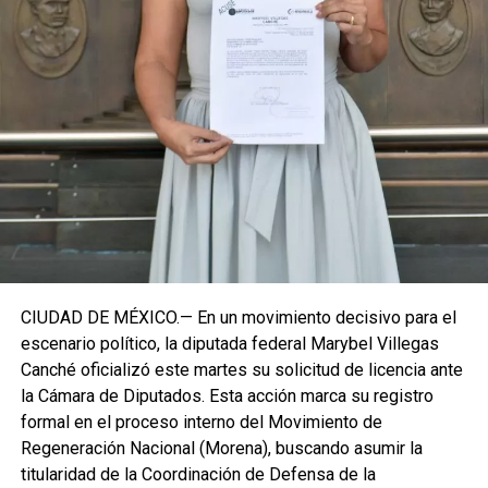
estrategia de cercanía ciudadana. Su retorno a Quintana
Roo busca garantizar la cohesión de las estructuras de
izquierda de cara a los próximos retos políticos. El relevo
institucional se procesará conforme a los tiempos legales
establecidos, manteniendo la continuidad de la
representación parlamentaria del estado.
Fuente: 5to Poder Agencia de Noticias
CIUDAD DE MÉXICO.— En un movimiento decisivo para el
escenario político, la diputada federal Marybel Villegas
Canché oficializó este martes su solicitud de licencia ante
la Cámara de Diputados. Esta acción marca su registro
formal en el proceso interno del Movimiento de
Regeneración Nacional (Morena), buscando asumir la
titularidad de la Coordinación de Defensa de la