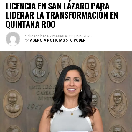
LICENCIA EN SAN LÁZARO PARA
LIDERAR LA TRANSFORMACIÓN EN
QUINTANA ROO
Publicado
hace 2 meses
el
23 junio, 2026
Por
AGENCIA NOTICIAS 5TO PODER
Durante su encargo en la Cámara Alta, Gino Segura centró
su agenda legislativa en iniciativas orientadas a
robustecer el desarrollo económico, la sustentabilidad
turística y la equidad social. Sin embargo, enfatizó que la
coyuntura actual exige priorizar la organización comunitaria
para asegurar la continuidad del proyecto político en la
región sureste del país.
Con esta determinación, el senador abre una etapa
decisiva en su trayectoria pública, apostando por una