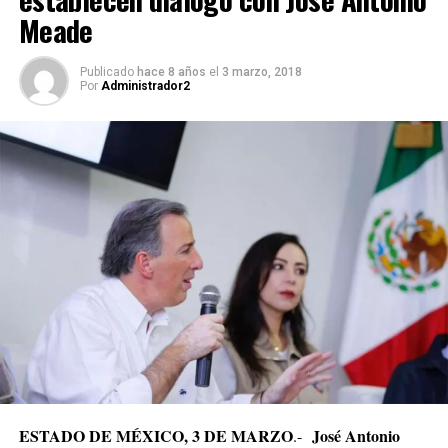
Meade
Publicado
hace 8 años
el
3 marzo, 2018
Por
Administrador2
ESTADO DE MÉXICO, 3 DE MARZO
José Antonio
.-