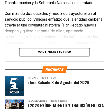
Transformación y la Soberanía Nacional en el estado.
Con más de dos décadas y media de trayectoria en el
servicio público, Villegas enfatizó que la entidad caribeña
atraviesa una coyuntura histórica. “Han llegado nuevos
Recibe las noticias al instante
tiempos y quiero ser parte de ellos, aportando
experiencia, trabajo y resultados”, declaró la legisladora,
Únete al canal oficial de WhatsApp de
subrayando su vocación por edificar una sociedad más
Quinto Poder
y recibe las noticias más
justa, unida y equitativa.
importantes de Quintana Roo directamente
CONTINUAR LEYENDO
en tu teléfono.
El perfil de Villegas destaca por su labor previa en el
Sistema DIF y la Secretaría de Desarrollo Social,
RECIENTE
Unirme al canal de WhatsApp
priorizando la atención a sectores vulnerables. Asimismo,
es ampliamente reconocida por abanderar el fuerte
RADIO
hace 4 horas
Síntesis Matutina Sabado 8 de Agosto del 2026
movimiento ciudadano contra la concesionaria Aguakan,
exigiendo soluciones definitivas al deficiente suministro
hídrico en los municipios de Benito Juárez, Isla Mujeres,
Playa del Carmen y Puerto Morelos.
ISLA MUJERES
hace 5 horas
VICHE ISLEÑO 2026 REÚNE TALENTO Y TRADICIÓN EN ISLA MUJE