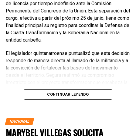
de licencia por tiempo indefinido ante la Comisión
Permanente del Congreso de la Unión. Esta separación del
cargo, efectiva a partir del próximo 25 de junio, tiene como
finalidad principal su registro para coordinar la Defensa de
la Cuarta Transformación y la Soberanía Nacional en la
entidad caribeña.
El legislador quintanarroense puntualizó que esta decisión
responde de manera directa al llamado de la militancia y a
la convicción de fortalecer las bases del movimiento
desde el territorio. Segura reafirmó su compromiso
irrestricto con el proyecto transformador que encabeza la
presidenta de la República, Claudia Sheinbaum Pardo,
CONTINUAR LEYENDO
asegurando que la consolidación del bienestar social
demanda un despliegue operativo de tiempo completo
junto a las familias de su estado natal.
NACIONAL
MARYBEL VILLEGAS SOLICITA