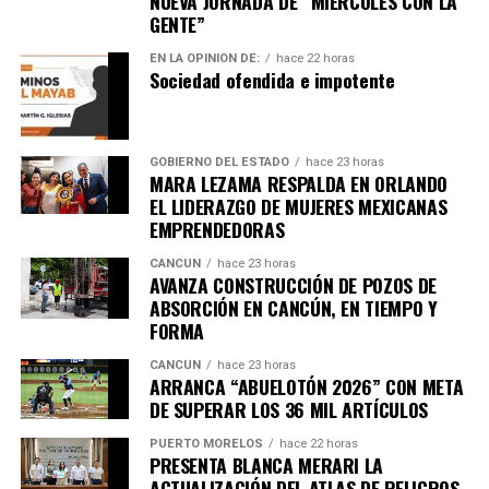
NUEVA JORNADA DE “MIÉRCOLES CON LA
GENTE”
comunidades más solidarias y cuidadoras.
EN LA OPINIÓN DE:
hace 22 horas
Fuente: 5to Poder Agencia de Noticias
Sociedad ofendida e impotente
GOBIERNO DEL ESTADO
hace 23 horas
MARA LEZAMA RESPALDA EN ORLANDO
EL LIDERAZGO DE MUJERES MEXICANAS
EMPRENDEDORAS
CANCÚN
hace 23 horas
AVANZA CONSTRUCCIÓN DE POZOS DE
ABSORCIÓN EN CANCÚN, EN TIEMPO Y
FORMA
CANCÚN
hace 23 horas
ARRANCA “ABUELOTÓN 2026” CON META
DE SUPERAR LOS 36 MIL ARTÍCULOS
PUERTO MORELOS
hace 22 horas
PRESENTA BLANCA MERARI LA
ACTUALIZACIÓN DEL ATLAS DE PELIGROS