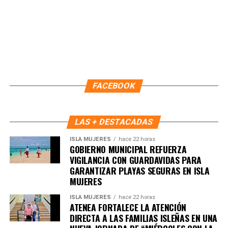
fortalecen la salud emocional comunitaria.
FACEBOOK
LAS + DESTACADAS
ISLA MUJERES
hace 22 horas
GOBIERNO MUNICIPAL REFUERZA
VIGILANCIA CON GUARDAVIDAS PARA
El evento contó con la presencia de la coordinadora de
GARANTIZAR PLAYAS SEGURAS EN ISLA
Personas Adultas Mayores, Karla Valeria de la Torre
MUJERES
Cazarín, así como psicólogos y colaboradores, quienes
ISLA MUJERES
hace 22 horas
entregaron reconocimientos a todas las personas
ATENEA FORTALECE LA ATENCIÓN
participantes, reafirmando el compromiso del DIF Benito
DIRECTA A LAS FAMILIAS ISLEÑAS EN UNA
Juárez de seguir promoviendo programas que construyan