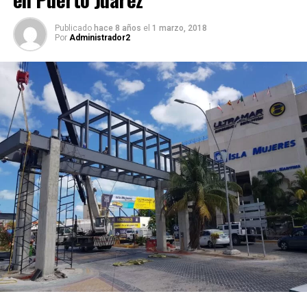
Publicado
hace 8 años
el
1 marzo, 2018
Por
Administrador2