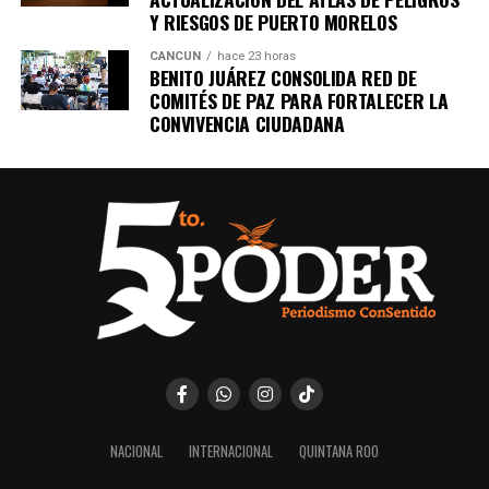
Recibe las noticias al instante
Y RIESGOS DE PUERTO MORELOS
Únete al canal oficial de WhatsApp de
CANCÚN
hace 23 horas
BENITO JUÁREZ CONSOLIDA RED DE
Quinto Poder
y recibe las noticias más
COMITÉS DE PAZ PARA FORTALECER LA
importantes de Quintana Roo directamente
CONVIVENCIA CIUDADANA
en tu teléfono.
Unirme al canal de WhatsApp
NACIONAL
INTERNACIONAL
QUINTANA ROO