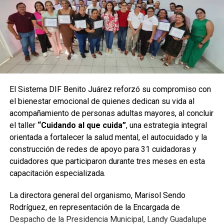
El personal de la Dirección de Atención Ciudadana recordó
que entre los trámites más solicitados se encuentran
El Sistema DIF Benito Juárez reforzó su compromiso con
descuentos para la expedición de
licencias de conducir
,
el bienestar emocional de quienes dedican su vida al
registro para la
liberación de cartilla militar
,
acompañamiento de personas adultas mayores, al concluir
regularización de obras ante
Desarrollo Urbano
,
el taller
“Cuidando al que cuida”
, una estrategia integral
expedición de documentos en
Registro Civil
, cambio de
orientada a fortalecer la salud mental, el autocuidado y la
propietario ante
Catastro
, así como solicitudes de
sillas
construcción de redes de apoyo para 31 cuidadoras y
de ruedas y apoyos funcionales
mediante Gestión
cuidadores que participaron durante tres meses en esta
Social.
capacitación especializada.
Las autoridades municipales invitaron a la población a
La directora general del organismo, Marisol Sendo
participar en la próxima jornada del programa, que se
Rodríguez, en representación de la Encargada de
llevará a cabo el
jueves 13 de agosto
en el domo de la
Despacho de la Presidencia Municipal, Landy Guadalupe
Supermanzana 93
, donde nuevamente se acercarán