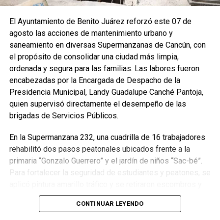
El Ayuntamiento de Benito Juárez reforzó este 07 de
agosto las acciones de mantenimiento urbano y
saneamiento en diversas Supermanzanas de Cancún, con
el propósito de consolidar una ciudad más limpia,
ordenada y segura para las familias. Las labores fueron
encabezadas por la Encargada de Despacho de la
Presidencia Municipal, Landy Guadalupe Canché Pantoja,
quien supervisó directamente el desempeño de las
brigadas de Servicios Públicos.
En la Supermanzana 232, una cuadrilla de 16 trabajadores
rehabilitó dos pasos peatonales ubicados frente a la
primaria “Gonzalo Guerrero” y el jardín de niños “Sac-bé”.
Para fortalecer la seguridad de estudiantes y peatones, se
aplicó pintura amarillo tráfico y se retiraron escombros y
residuos vegetales acumulados en la zona. Estas
CONTINUAR LEYENDO
acciones buscan garantizar entornos escolares más
seguros y funcionales.