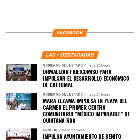
FACEBOOK
LAS + DESTACADAS
GOBIERNO DEL ESTADO
hace 23 horas
ORMALIZAN FIDEICOMISO PARA
IMPULSAR EL DESARROLLO ECONÓMICO
DE CHETUMAL
GOBIERNO DEL ESTADO
hace 21 horas
MARA LEZAMA IMPULSA EN PLAYA DEL
Recibe las noticias al instante
CARMEN EL PRIMER CENTRO
COMUNITARIO “MÉXICO IMPARABLE” DE
Únete al canal oficial de WhatsApp de
QUINTANA ROO
Quinto Poder
y recibe las noticias más
importantes de Quintana Roo directamente
CANCÚN
hace 22 horas
IMPULSA AYUNTAMIENTO DE BENITO
en tu teléfono.