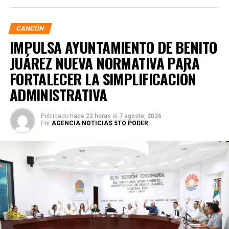
CANCÚN
IMPULSA AYUNTAMIENTO DE BENITO
JUÁREZ NUEVA NORMATIVA PARA
FORTALECER LA SIMPLIFICACIÓN
ADMINISTRATIVA
Publicado
hace 22 horas
el
7 agosto, 2026
Por
AGENCIA NOTICIAS 5TO PODER
Posteriormente, en la Supermanzana 238, se atendió la
solicitud de vecinos mediante el desazolve de un pozo
pluvial localizado en el cruce de la Calle 53 con Calle 112.
Con apoyo de una máquina perforadora y una unidad
Vactor, se liberó el captador para prevenir
encharcamientos y mejorar el flujo hidráulico, lo que fue