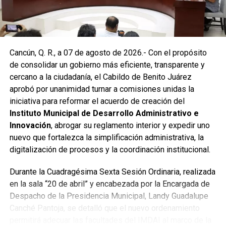
reconocido por la comunidad como una respuesta
oportuna del gobierno municipal.
Las labores continuaron en la Supermanzana 236, donde
Cancún, Q. R., a 07 de agosto de 2026.- Con el propósito
se reconstruyó la losa de bóveda y se instaló una nueva
de consolidar un gobierno más eficiente, transparente y
rejilla en un pozo dañado por el tránsito de vehículos
cercano a la ciudadanía, el Cabildo de Benito Juárez
pesados. De manera simultánea, se recuperó un espacio
aprobó por unanimidad turnar a comisiones unidas la
público utilizado como basurero clandestino, del cual se
iniciativa para reformar el acuerdo de creación del
han retirado aproximadamente 150 toneladas de
Instituto Municipal de Desarrollo Administrativo e
escombros, cacharros y desechos vegetales. Se estima
Innovación
, abrogar su reglamento interior y expedir uno
que el saneamiento concluirá en dos días.
nuevo que fortalezca la simplificación administrativa, la
Finalmente, las Unidades Verdes de SIRESOL Cancún
digitalización de procesos y la coordinación institucional.
reforzarán la vigilancia para evitar que el área vuelva a
Durante la Cuadragésima Sexta Sesión Ordinaria, realizada
convertirse en punto de disposición ilegal de basura. El
en la sala “20 de abril” y encabezada por la Encargada de
Ayuntamiento exhortó a la ciudadanía a reportar estas
Despacho de la Presidencia Municipal, Landy Guadalupe
prácticas y sumarse al esfuerzo colectivo para mantener
Canché Pantoja, se detalló que el nuevo ordenamiento
un Cancún limpio y con prosperidad compartida.
permitirá adecuar las facultades del IMDAI al marco de la