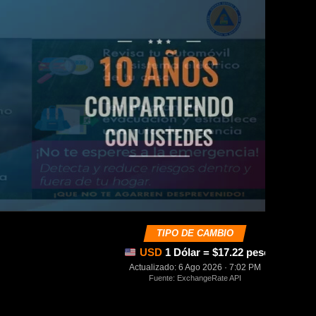
TIPO DE CAMBIO
USD
1 Dólar = $17.22 pesos mexica
Actualizado: 6 Ago 2026 · 7:02 PM
Fuente: ExchangeRate API