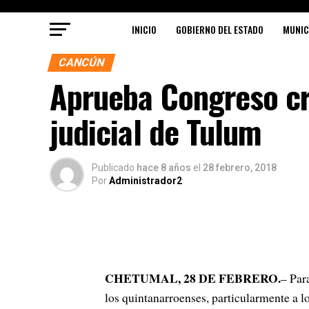
INICIO
GOBIERNO DEL ESTADO
MUNIC
CANCÚN
Aprueba Congreso cre
judicial de Tulum
Publicado
hace 8 años
el
28 febrero, 2018
Por
Administrador2
CHETUMAL, 28 DE FEBRERO.
– Para
los quintanarroenses, particularmente a l