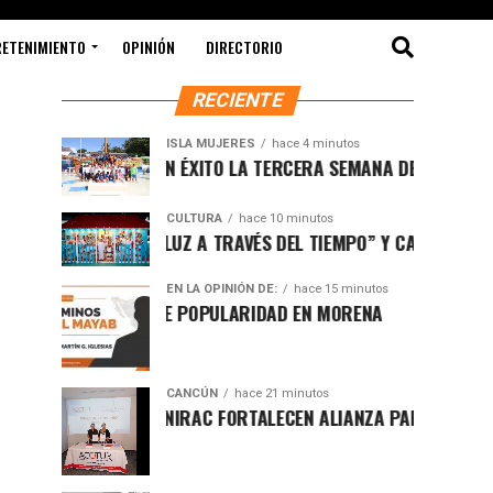
RETENIMIENTO
OPINIÓN
DIRECTORIO
RECIENTE
ISLA MUJERES
hace 4 minutos
CONCLUYE CON ÉXITO LA TERCERA SEMANA DEL CURSO DE VER
CULTURA
hace 10 minutos
EXPOSICIÓN “LUZ A TRAVÉS DEL TIEMPO” Y CASITAS DE MADE
EN LA OPINIÓN DE:
hace 15 minutos
IDEOLOGÍA SOBRE POPULARIDAD EN MORENA
CANCÚN
hace 21 minutos
ACOTUR Y CANIRAC FORTALECEN ALIANZA PARA IMPULSAR L