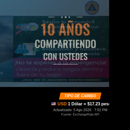
TIPO DE CAMBIO
USD
1 Dólar = $17.23 pesos mexica
Actualizado: 5 Ago 2026 · 7:02 PM
Fuente: ExchangeRate API