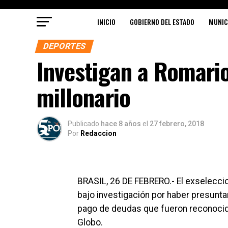
INICIO
GOBIERNO DEL ESTADO
MUNIC
DEPORTES
Investigan a Romario
millonario
Publicado
hace 8 años
el
27 febrero, 2018
Por
Redaccion
BRASIL, 26 DE FEBRERO.- El exselecci
bajo investigación por haber presunta
pago de deudas que fueron reconocidas
Globo.