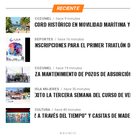
importantes de Quintana Roo directamente
occidentales reiteraron llamados a sus ciudadanos para
RECIENTE
en tu teléfono.
abandonar el territorio iraní.
COZUMEL
hace 9 minutos
IO ROMPE RÉCORD HISTÓRICO EN MOVILIDAD MARÍTIMA Y FORTA
2. Estados Unidos pospone ataque
Unirme al canal de WhatsApp
contra Irán tras presiones
DEPORTES
hace 16 minutos
UMEL ABRE INSCRIPCIONES PARA EL PRIMER TRIATLÓN DE PUE
regionales
Fuentes diplomáticas señalaron que el presidente de
COZUMEL
hace 19 minutos
CÓN REFUERZA MANTENIMIENTO DE POZOS DE ABSORCIÓN PAR
Estados Unidos decidió
aplazar una acción militar
contra Irán luego de recibir presiones de Arabia Saudita,
Catar e Israel, quienes advirtieron sobre el riesgo de una
ISLA MUJERES
hace 35 minutos
CLUYE CON ÉXITO LA TERCERA SEMANA DEL CURSO DE VERANO “
escalada regional. Washington evalúa nuevas sanciones
dirigidas a altos funcionarios iraníes.
CULTURA
hace 40 minutos
OSICIÓN “LUZ A TRAVÉS DEL TIEMPO” Y CASITAS DE MADERA RE
3. Avanza plan internacional para la
transición política en Gaza
ANUNCIO