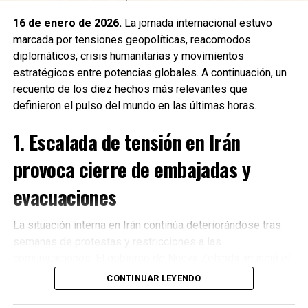
16 de enero de 2026.
La jornada internacional estuvo
marcada por tensiones geopolíticas, reacomodos
diplomáticos, crisis humanitarias y movimientos
estratégicos entre potencias globales. A continuación, un
recuento de los diez hechos más relevantes que
definieron el pulso del mundo en las últimas horas.
1. Escalada de tensión en Irán
provoca cierre de embajadas y
evacuaciones
La situación interna en Irán continúa deteriorándose tras
semanas de protestas y restricciones a las
Recibe las noticias al instante
comunicaciones. El gobierno de Nueva Zelanda anunció el
cierre de su embajada en Teherán
y la evacuación
CONTINUAR LEYENDO
Únete al canal oficial de WhatsApp de
inmediata de su personal diplomático ante el incremento
Quinto Poder
y recibe las noticias más
de riesgos para la seguridad. Diversos países