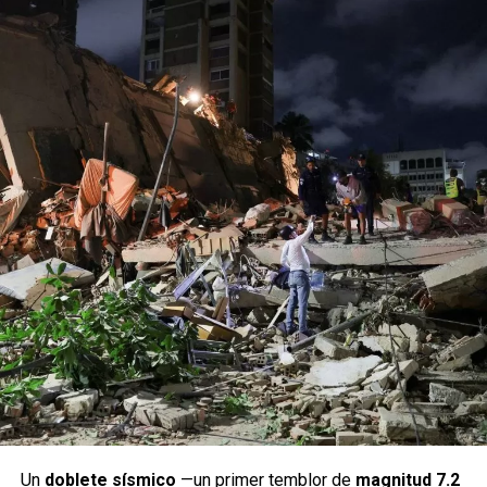
Un
doblete sísmico
—un primer temblor de
magnitud 7.2