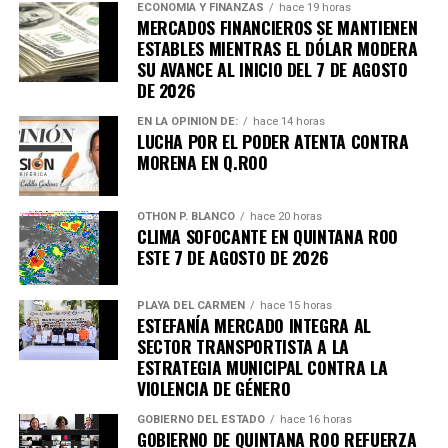
ECONOMÍA Y FINANZAS
hace 19 horas
7. Uganda vive jornada violenta tras
MERCADOS FINANCIEROS SE MANTIENEN
ESTABLES MIENTRAS EL DÓLAR MODERA
arresto de Bobi Wine
SU AVANCE AL INICIO DEL 7 DE AGOSTO
DE 2026
Al menos siete personas murieron en enfrentamientos
EN LA OPINIÓN DE:
hace 14 horas
LUCHA POR EL PODER ATENTA CONTRA
entre manifestantes y fuerzas de seguridad luego de la
MORENA EN Q.ROO
detención del líder opositor
Bobi Wine
, trasladado en
helicóptero a un destino no revelado. Organizaciones
internacionales expresaron preocupación por el clima
OTHON P. BLANCO
hace 20 horas
CLIMA SOFOCANTE EN QUINTANA ROO
electoral.
ESTE 7 DE AGOSTO DE 2026
8. Expresidente surcoreano Yoon
PLAYA DEL CARMEN
hace 15 horas
Suk Yeol es condenado a cinco años
ESTEFANÍA MERCADO INTEGRA AL
SECTOR TRANSPORTISTA A LA
ESTRATEGIA MUNICIPAL CONTRA LA
Un tribunal de Corea del Sur sentenció al exmandatario a
VIOLENCIA DE GÉNERO
cinco años de prisión
por obstrucción de justicia
relacionada con la declaración de ley marcial en 2024. La
GOBIERNO DEL ESTADO
hace 16 horas
GOBIERNO DE QUINTANA ROO REFUERZA
defensa anunció que apelará el fallo.