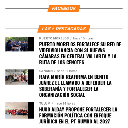
FACEBOOK
5. UE y Mercosur ultiman detalles
para firmar acuerdo histórico
LAS + DESTACADAS
Representantes de Brasil, Argentina, Paraguay y Uruguay
PUERTO MORELOS
hace 15 horas
PUERTO MORELOS FORTALECE SU RED DE
se reunieron con autoridades europeas para cerrar los
VIDEOVIGILANCIA CON 31 NUEVAS
últimos puntos del
acuerdo comercial UE–Mercosur
,
CÁMARAS EN CENTRAL VALLARTA Y LA
cuya firma está prevista para mañana. El pacto es
RUTA DE LOS CENOTES
considerado uno de los más amplios de la última década.
CANCÚN
hace 14 horas
6. Inundaciones dejan más de cien
RAFA MARÍN REAFIRMA EN BENITO
JUÁREZ EL LLAMADO A DEFENDER LA
muertos en el sur de África
SOBERANÍA Y FORTALECER LA
ORGANIZACIÓN SOCIAL
Lluvias torrenciales provocaron
inundaciones severas
TULUM
hace 14 horas
HUGO ALDAY PROPONE FORTALECER LA
en Mozambique, Sudáfrica y Zimbabue, dejando más de
FORMACIÓN POLÍTICA CON ENFOQUE
100 fallecidos y miles de viviendas destruidas. Equipos
JURÍDICO EN EL PT RUMBO AL 2027
de rescate continúan trabajando en zonas incomunicadas.