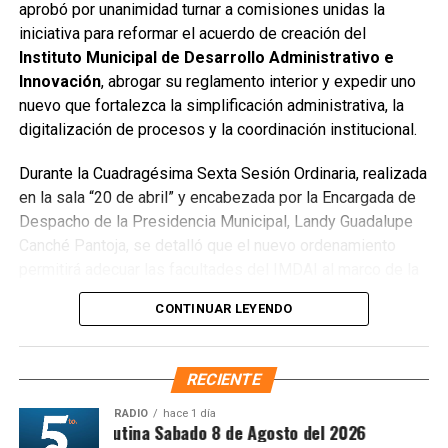
aprobó por unanimidad turnar a comisiones unidas la
público utilizado como basurero clandestino, del cual se
iniciativa para reformar el acuerdo de creación del
han retirado aproximadamente 150 toneladas de
Instituto Municipal de Desarrollo Administrativo e
escombros, cacharros y desechos vegetales. Se estima
Innovación
, abrogar su reglamento interior y expedir uno
que el saneamiento concluirá en dos días.
nuevo que fortalezca la simplificación administrativa, la
Finalmente, las Unidades Verdes de SIRESOL Cancún
digitalización de procesos y la coordinación institucional.
reforzarán la vigilancia para evitar que el área vuelva a
Durante la Cuadragésima Sexta Sesión Ordinaria, realizada
convertirse en punto de disposición ilegal de basura. El
en la sala “20 de abril” y encabezada por la Encargada de
Ayuntamiento exhortó a la ciudadanía a reportar estas
Despacho de la Presidencia Municipal, Landy Guadalupe
prácticas y sumarse al esfuerzo colectivo para mantener
Canché Pantoja, se detalló que el nuevo ordenamiento
un Cancún limpio y con prosperidad compartida.
permitirá adecuar las facultades del IMDAI al marco de la
Fuente: 5to Poder Agencia de Noticias
Ley Nacional para Eliminar Trámites Burocráticos
,
CONTINUAR LEYENDO
mediante la instauración de la Autoridad Municipal de
Simplificación y Digitalización. Con ello, se busca agilizar
trámites, reducir cargas administrativas y mejorar la
RECIENTE
atención ciudadana.
RADIO
hace 1 día
Síntesis Matutina Sabado 8 de Agosto del 2026