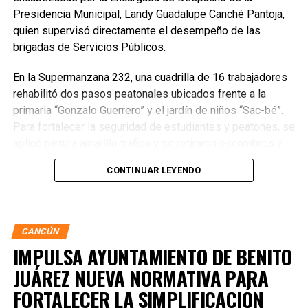
Presidencia Municipal, Landy Guadalupe Canché Pantoja,
quien supervisó directamente el desempeño de las
brigadas de Servicios Públicos.
En la Supermanzana 232, una cuadrilla de 16 trabajadores
rehabilitó dos pasos peatonales ubicados frente a la
primaria “Gonzalo Guerrero” y el jardín de niños “Sac-bé”.
Para fortalecer la seguridad de estudiantes y peatones, se
aplicó pintura amarillo tráfico y se retiraron escombros y
residuos vegetales acumulados en la zona. Estas
CONTINUAR LEYENDO
acciones buscan garantizar entornos escolares más
seguros y funcionales.
CANCÚN
IMPULSA AYUNTAMIENTO DE BENITO
JUÁREZ NUEVA NORMATIVA PARA
FORTALECER LA SIMPLIFICACIÓN