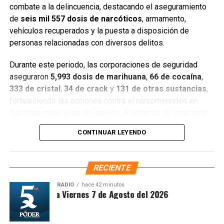
combate a la delincuencia, destacando el aseguramiento
de
seis mil 557 dosis de narcóticos
, armamento,
Entre las acciones destacadas se encuentran detenciones
vehículos recuperados y la puesta a disposición de
relevantes en
Benito Juárez, Lázaro Cárdenas y Tulum
,
personas relacionadas con diversos delitos.
donde autoridades federales y estatales aseguraron
narcóticos, vehículos y cumplimentaron órdenes de
Durante este periodo, las corporaciones de seguridad
aprehensión contra personas presuntamente vinculadas
aseguraron
5,993 dosis de marihuana
,
66 de cocaína
,
con delitos de alto impacto.
333 de cristal
,
34 de crack
y
131 de otras sustancias
,
fortaleciendo las acciones contra el narcomenudeo en
Con estos resultados, la Mesa de Paz Quintana Roo y la
distintos municipios del estado. Asimismo, se incautaron
SSC reiteran su compromiso de mantener operativos
seis armas cortas
, una réplica,
cuatro armas blancas
,
constantes, fortalecer la coordinación interinstitucional y
CONTINUAR LEYENDO
siete cargadores y
130 cartuchos
, lo que representa un
garantizar condiciones de seguridad, paz y bienestar para
golpe significativo a estructuras delictivas.
las y los quintanarroenses.
RECIENTE
Gracias a la coordinación tecnológica del C5 y al trabajo
Fuente: 5to Poder Agencia de Noticias
operativo en campo, se recuperaron
68 vehículos
, entre
RADIO
hace 42 minutos
ntesis Matutina Viernes 7 de Agosto del 2026
automóviles y motocicletas. De estos,
25 unidades
están
vinculadas con probables delitos;
12
fueron encontradas
abandonadas con reporte de robo;
dos
recuperadas con