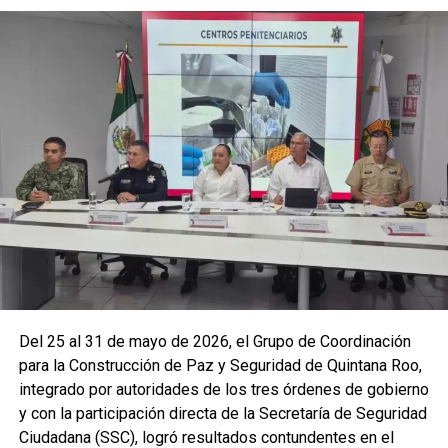
La coordinación tecnológica del C5 y el despliegue
operativo en campo permitieron la recuperación de
105
vehículos
relacionados con reportes de robo o probables
hechos delictivos. Además, se realizaron
24 mil 622
revisiones preventivas
a personas y unidades
vehiculares, reforzando la vigilancia en zonas estratégicas
y puntos de alta movilidad.
Del 25 al 31 de mayo de 2026, el Grupo de Coordinación
para la Construcción de Paz y Seguridad de Quintana Roo,
integrado por autoridades de los tres órdenes de gobierno
y con la participación directa de la Secretaría de Seguridad
Ciudadana (SSC), logró resultados contundentes en el