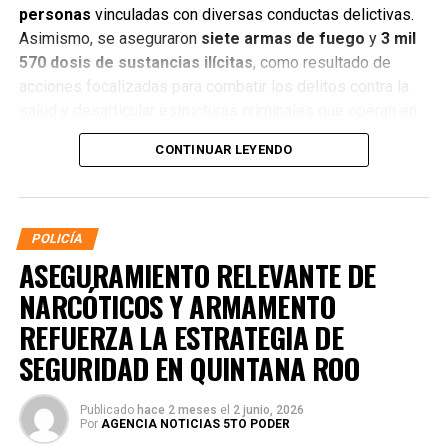
personas
vinculadas con diversas conductas delictivas.
Asimismo, se aseguraron
siete armas de fuego
y
3 mil
570 dosis de sustancias ilícitas
, como resultado de
acciones focalizadas para combatir los delitos contra la
salud y desarticular estructuras criminales que operan en
distintos municipios.
CONTINUAR LEYENDO
POLICÍA
ASEGURAMIENTO RELEVANTE DE
NARCÓTICOS Y ARMAMENTO
REFUERZA LA ESTRATEGIA DE
SEGURIDAD EN QUINTANA ROO
Publicado
hace 2 meses
el
2 junio, 2026
Por
AGENCIA NOTICIAS 5TO PODER