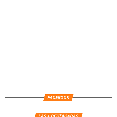
Unirme al canal de WhatsApp
Recibe las noticias al instante
Únete al canal oficial de WhatsApp de
Quinto Poder
y recibe las noticias más
FACEBOOK
importantes de Quintana Roo directamente
en tu teléfono.
LAS + DESTACADAS