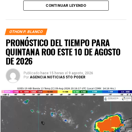
por las hectáreas del Ejido Sabidos. Explicó que el Ejido
CONTINUAR LEYENDO
integrará la documentación necesaria para formalizar la
solicitud y cumplir con los requisitos establecidos por las
autoridades federales.
OTHON P. BLANCO
PRONÓSTICO DEL TIEMPO PARA
QUINTANA ROO ESTE 10 DE AGOSTO
DE 2026
Publicado
hace 15 horas
el
9 agosto, 2026
Por
AGENCIA NOTICIAS 5TO PODER
Cristina Torres destacó que la instrucción de la
gobernadora Mara Lezama Espinosa es mantener un
gobierno cercano, que escuche y acompañe hasta