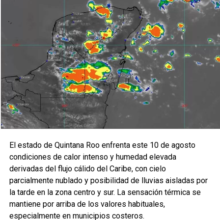
encontrar soluciones, por lo que se continuará trabajando
de manera coordinada con dependencias federales y
estatales. Durante la reunión se aclararon dudas sobre
procedimientos y requisitos para la gestión de recursos
públicos, enfatizando la importancia del sustento
documental en cada trámite.
Como parte de los acuerdos, la Secretaría de Turismo
implementará cursos de capacitación y elaborará un
proyecto turístico integral para el Ejido Sabidos, con el
objetivo de generar alternativas de bienestar y desarrollo.
Asimismo, el Ejido presentará al INAH propuestas para
El estado de Quintana Roo enfrenta este 10 de agosto
proyectos de venta de alimentos y artesanías dentro de la
condiciones de calor intenso y humedad elevada
zona arqueológica de Kohunlich, además de otras
derivadas del flujo cálido del Caribe, con cielo
iniciativas comunitarias que serán evaluadas conforme a la
parcialmente nublado y posibilidad de lluvias aisladas por
normatividad vigente.
la tarde en la zona centro y sur. La sensación térmica se
mantiene por arriba de los valores habituales,
especialmente en municipios costeros.