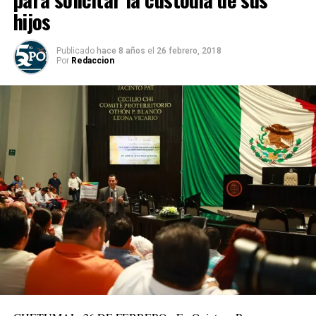
hijos
Publicado
hace 8 años
el
26 febrero, 2018
Por
Redaccion