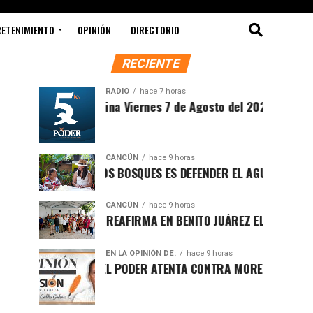
RETENIMIENTO
OPINIÓN
DIRECTORIO
RECIENTE
RADIO
hace 7 horas
Sintesis Matutina Viernes 7 de Agosto del 2026
CANCÚN
hace 9 horas
PROTEGER LOS BOSQUES ES DEFENDER EL AGUA Y EL FUTURO D
CANCÚN
hace 9 horas
RAFA MARÍN REAFIRMA EN BENITO JUÁREZ EL LLAMADO A DEF
EN LA OPINIÓN DE:
hace 9 horas
LUCHA POR EL PODER ATENTA CONTRA MORENA EN Q.ROO