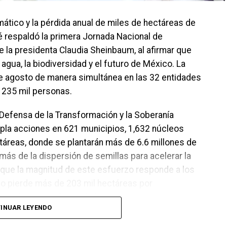
ático y la pérdida anual de miles de hectáreas de
é respaldó la primera Jornada Nacional de
 la presidenta Claudia Sheinbaum, al afirmar que
agua, la biodiversidad y el futuro de México. La
de agosto de manera simultánea en las 32 entidades
e 235 mil personas.
a Defensa de la Transformación y la Soberanía
pla acciones en 621 municipios, 1,632 núcleos
ctáreas, donde se plantarán más de 6.6 millones de
más de la dispersión de semillas para acelerar la
que la magnitud de este esfuerzo responde a los
ño pierde más de 203 mil hectáreas por
ios, plagas y enfermedades.
INUAR LEYENDO