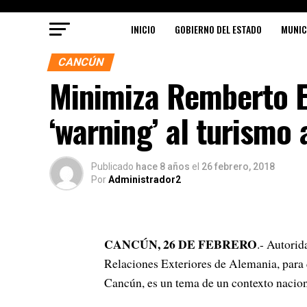
INICIO
GOBIERNO DEL ESTADO
MUNIC
CANCÚN
Minimiza Remberto E
‘warning’ al turismo
Publicado
hace 8 años
el
26 febrero, 2018
Por
Administrador2
CANCÚN, 26 DE FEBRERO
.- Autorid
Relaciones Exteriores de Alemania, para 
Cancún, es un tema de un contexto nacio