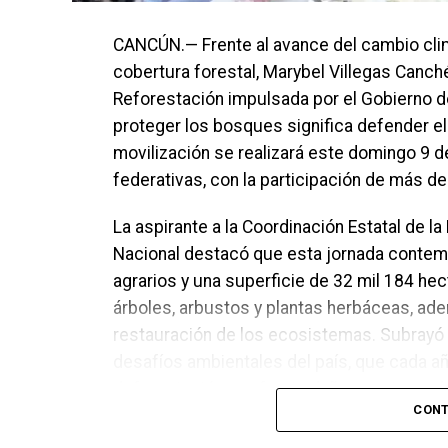
CANCÚN.— Frente al avance del cambio clim
cobertura forestal, Marybel Villegas Canch
Reforestación impulsada por el Gobierno de
proteger los bosques significa defender el 
movilización se realizará este domingo 9 
federativas, con la participación de más d
La aspirante a la Coordinación Estatal de l
Nacional destacó que esta jornada contem
agrarios y una superficie de 32 mil 184 he
árboles, arbustos y plantas herbáceas, ade
restauración de los ecosistemas. Subrayó 
desafíos ambientales del país, que cada a
deforestación y enfrenta daños por incend
CONT