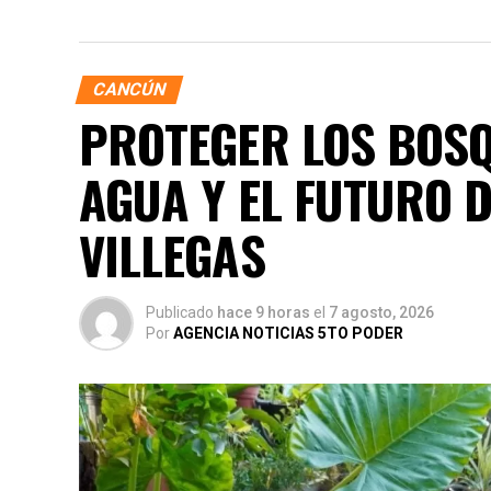
CANCÚN
PROTEGER LOS BOSQ
AGUA Y EL FUTURO 
VILLEGAS
Publicado
hace 9 horas
el
7 agosto, 2026
Por
AGENCIA NOTICIAS 5TO PODER