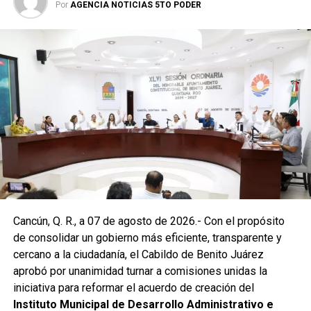
Por
AGENCIA NOTICIAS 5TO PODER
Posteriormente, en la Supermanzana 238, se atendió la
solicitud de vecinos mediante el desazolve de un pozo
pluvial localizado en el cruce de la Calle 53 con Calle 112.
Con apoyo de una máquina perforadora y una unidad
Vactor, se liberó el captador para prevenir
encharcamientos y mejorar el flujo hidráulico, lo que fue
reconocido por la comunidad como una respuesta
oportuna del gobierno municipal.
Las labores continuaron en la Supermanzana 236, donde
Cancún, Q. R., a 07 de agosto de 2026.- Con el propósito
se reconstruyó la losa de bóveda y se instaló una nueva
de consolidar un gobierno más eficiente, transparente y
rejilla en un pozo dañado por el tránsito de vehículos
cercano a la ciudadanía, el Cabildo de Benito Juárez
pesados. De manera simultánea, se recuperó un espacio
aprobó por unanimidad turnar a comisiones unidas la
público utilizado como basurero clandestino, del cual se
iniciativa para reformar el acuerdo de creación del
han retirado aproximadamente 150 toneladas de
Instituto Municipal de Desarrollo Administrativo e
escombros, cacharros y desechos vegetales. Se estima