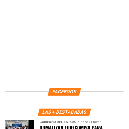
Paty Peralta, por 44 días naturales, efectiva a partir de las
22:00 horas del 09 de agosto. Durante este periodo,
continuará como Encargada de Despacho la primera
regidora, Landy Guadalupe Canché Pantoja, garantizando la
continuidad administrativa del Ayuntamiento.
Fuente: 5to Poder Agencia de Noticias
FACEBOOK
LAS + DESTACADAS
GOBIERNO DEL ESTADO
hace 11 horas
ORMALIZAN FIDEICOMISO PARA