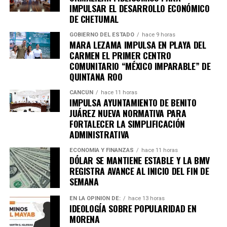
IMPULSAR EL DESARROLLO ECONÓMICO
DE CHETUMAL
GOBIERNO DEL ESTADO
hace 9 horas
MARA LEZAMA IMPULSA EN PLAYA DEL
Recibe las noticias al instante
CARMEN EL PRIMER CENTRO
COMUNITARIO “MÉXICO IMPARABLE” DE
Únete al canal oficial de WhatsApp de
QUINTANA ROO
Quinto Poder
y recibe las noticias más
importantes de Quintana Roo directamente
CANCÚN
hace 11 horas
IMPULSA AYUNTAMIENTO DE BENITO
en tu teléfono.
JUÁREZ NUEVA NORMATIVA PARA
FORTALECER LA SIMPLIFICACIÓN
Unirme al canal de WhatsApp
ADMINISTRATIVA
ECONOMÍA Y FINANZAS
hace 11 horas
DÓLAR SE MANTIENE ESTABLE Y LA BMV
REGISTRA AVANCE AL INICIO DEL FIN DE
SEMANA
EN LA OPINIÓN DE:
hace 13 horas
IDEOLOGÍA SOBRE POPULARIDAD EN
MORENA