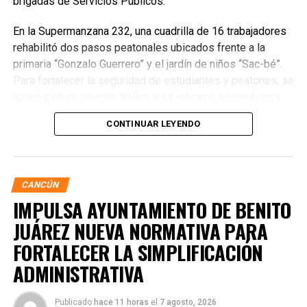
brigadas de Servicios Públicos.
En la Supermanzana 232, una cuadrilla de 16 trabajadores
rehabilitó dos pasos peatonales ubicados frente a la
primaria “Gonzalo Guerrero” y el jardín de niños “Sac-bé”.
Para fortalecer la seguridad de estudiantes y peatones, se
aplicó pintura amarillo tráfico y se retiraron escombros y
residuos vegetales acumulados en la zona. Estas
CONTINUAR LEYENDO
acciones buscan garantizar entornos escolares más
seguros y funcionales.
CANCÚN
IMPULSA AYUNTAMIENTO DE BENITO
JUÁREZ NUEVA NORMATIVA PARA
FORTALECER LA SIMPLIFICACIÓN
ADMINISTRATIVA
Publicado
hace 11 horas
el
7 agosto, 2026