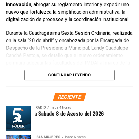
Innovación
, abrogar su reglamento interior y expedir uno
que el saneamiento concluirá en dos días.
nuevo que fortalezca la simplificación administrativa, la
Finalmente, las Unidades Verdes de SIRESOL Cancún
digitalización de procesos y la coordinación institucional.
reforzarán la vigilancia para evitar que el área vuelva a
Durante la Cuadragésima Sexta Sesión Ordinaria, realizada
convertirse en punto de disposición ilegal de basura. El
en la sala “20 de abril” y encabezada por la Encargada de
Ayuntamiento exhortó a la ciudadanía a reportar estas
Despacho de la Presidencia Municipal, Landy Guadalupe
prácticas y sumarse al esfuerzo colectivo para mantener
Canché Pantoja, se detalló que el nuevo ordenamiento
un Cancún limpio y con prosperidad compartida.
permitirá adecuar las facultades del IMDAI al marco de la
Fuente: 5to Poder Agencia de Noticias
Ley Nacional para Eliminar Trámites Burocráticos
,
CONTINUAR LEYENDO
mediante la instauración de la Autoridad Municipal de
Simplificación y Digitalización. Con ello, se busca agilizar
trámites, reducir cargas administrativas y mejorar la
RECIENTE
atención ciudadana.
RADIO
hace 4 horas
ntesis Matutina Sabado 8 de Agosto del 2026
ISLA MUJERES
hace 6 horas