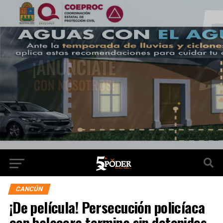
CANCÚN
¡De película! Persecución policíaca
con balacera termina sin detenidos