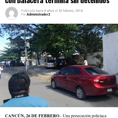
Publicado
hace 8 años
el
26 febrero, 2018
Por
Administrador2
CANCÚN, 26 DE FEBRERO
.- Una persecución policíaca