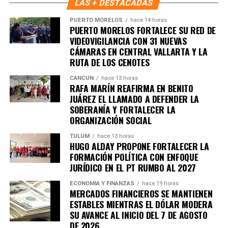
LAS + DESTACADAS
Quinto Poder
y recibe las noticias más
importantes de Quintana Roo directamente
PUERTO MORELOS
hace 14 horas
PUERTO MORELOS FORTALECE SU RED DE
en tu teléfono.
VIDEOVIGILANCIA CON 31 NUEVAS
CÁMARAS EN CENTRAL VALLARTA Y LA
Unirme al canal de WhatsApp
RUTA DE LOS CENOTES
CANCÚN
hace 13 horas
RAFA MARÍN REAFIRMA EN BENITO
JUÁREZ EL LLAMADO A DEFENDER LA
SOBERANÍA Y FORTALECER LA
ORGANIZACIÓN SOCIAL
TULUM
hace 13 horas
HUGO ALDAY PROPONE FORTALECER LA
FORMACIÓN POLÍTICA CON ENFOQUE
JURÍDICO EN EL PT RUMBO AL 2027
ECONOMÍA Y FINANZAS
hace 19 horas
MERCADOS FINANCIEROS SE MANTIENEN
ESTABLES MIENTRAS EL DÓLAR MODERA
SU AVANCE AL INICIO DEL 7 DE AGOSTO
DE 2026