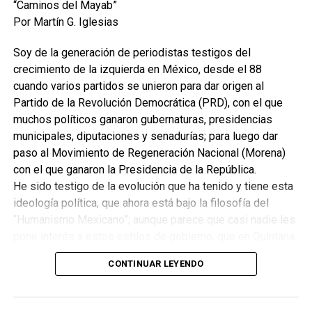
“Caminos del Mayab”
Por Martín G. Iglesias
Soy de la generación de periodistas testigos del
crecimiento de la izquierda en México, desde el 88
cuando varios partidos se unieron para dar origen al
Partido de la Revolución Democrática (PRD), con el que
muchos políticos ganaron gubernaturas, presidencias
municipales, diputaciones y senadurías; para luego dar
paso al Movimiento de Regeneración Nacional (Morena)
con el que ganaron la Presidencia de la República.
He sido testigo de la evolución que ha tenido y tiene esta
ideología política, que ahora está bajo la filosofía del
“Humanismo Mexicano”; aunque parece que casi nadie les
pone interés a estos estilos de gobierno, que en Quintana
Roo hasta el 2016 fueron de centro-izquierda, para luego
CONTINUAR LEYENDO
cambiar a la centro-derecha y desde el 2022 una rara
combinación ideológica que debería ser de izquierda.
Digo esto, porque durante mi ejercicio periódico de estar