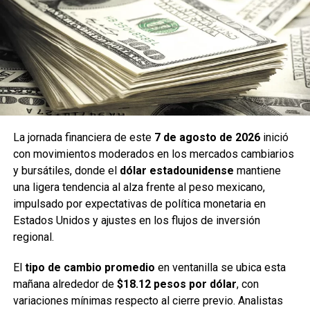
moderado. El
S&P/BMV IPC
se ubica en
66,940 puntos
,
con un incremento aproximado de
0.80%
, impulsado por
emisoras del sector minero y de infraestructura. El
mercado local continúa beneficiándose del fortalecimiento
del peso y de un entorno internacional más estable, lo que
permite mantener una tendencia positiva en el arranque
del mes.
La jornada financiera de este
7 de agosto de 2026
inició
La combinación de un dólar estable y un mercado
con movimientos moderados en los mercados cambiarios
accionario en ascenso genera un ambiente favorable para
y bursátiles, donde el
dólar estadounidense
mantiene
los inversionistas, quienes observan una semana con
una ligera tendencia al alza frente al peso mexicano,
menor presión externa y mejores expectativas de
impulsado por expectativas de política monetaria en
rendimiento.
Estados Unidos y ajustes en los flujos de inversión
regional.
Fuente: 5to Poder Agencia de Noticias
El
tipo de cambio promedio
en ventanilla se ubica esta
mañana alrededor de
$18.12 pesos por dólar
, con
Recibe las noticias al instante
variaciones mínimas respecto al cierre previo. Analistas