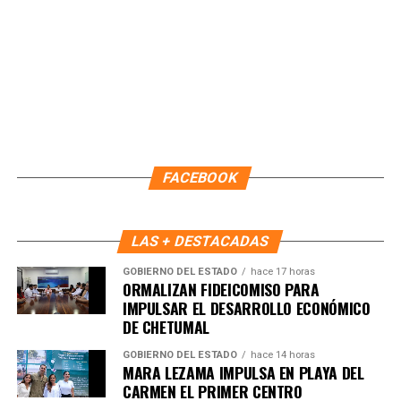
Únete al canal oficial de WhatsApp de
Quinto Poder
y recibe las noticias más
importantes de Quintana Roo directamente
en tu teléfono.
Unirme al canal de WhatsApp
FACEBOOK
LAS + DESTACADAS
GOBIERNO DEL ESTADO
hace 17 horas
ORMALIZAN FIDEICOMISO PARA
IMPULSAR EL DESARROLLO ECONÓMICO
DE CHETUMAL
GOBIERNO DEL ESTADO
hace 14 horas
MARA LEZAMA IMPULSA EN PLAYA DEL
CARMEN EL PRIMER CENTRO