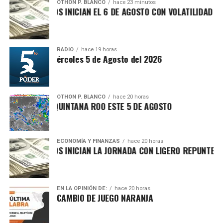
acumulación de basura y fauna nociva.
OTHON P. BLANCO
hace 23 minutos
 FINANCIEROS INICIAN EL 6 DE AGOSTO CON VOLATILIDAD POR
RADIO
hace 19 horas
esis Matutina Miércoles 5 de Agosto del 2026
OTHON P. BLANCO
hace 20 horas
FOCANTE EN QUINTANA ROO ESTE 5 DE AGOSTO
Recibe las noticias al instante
ECONOMÍA Y FINANZAS
hace 20 horas
Únete al canal oficial de WhatsApp de
 FINANCIEROS INICIAN LA JORNADA CON LIGERO REPUNTE DEL
Quinto Poder
y recibe las noticias más
Posteriormente, en la Supermanzana 215, frente a los
importantes de Quintana Roo directamente
fraccionamientos Los Santos y La Guadalupana, se llevó a
en tu teléfono.
cabo la limpieza y clausura de un basurero clandestino con
EN LA OPINIÓN DE:
hace 20 horas
CAMBIO DE JUEGO NARANJA
apoyo de
SIRESOL Cancún
, organismo que ha
Unirme al canal de WhatsApp
recolectado
150 toneladas de escombro, cacharros y
residuos sólidos
. Las labores continuarán durante dos