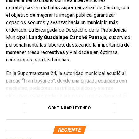
mantenimiento urbano con tres intervenciones
estratégicas en distintas supermanzanas de Cancún, con
Asimismo, se destacó que en las oficinas del IMDAI se
el objetivo de mejorar la imagen pública, garantizar
puede tramitar el certificado de discapacidad para quienes
espacios seguros y avanzar hacia un municipio más
aún no lo tengan, lo que facilita realizar todo el proceso en
ordenado. La Encargada de Despacho de la Presidencia
un solo lugar, con atención inclusiva y sin trámites
Municipal,
Landy Guadalupe Canché Pantoja
, supervisó
adicionales.
personalmente las labores, destacando la importancia de
mantener áreas recreativas y vialidades en óptimas
La Ruta 27, de 64 kilómetros, conectará diversas zonas
condiciones para las familias.
habitacionales con avenidas principales y la nueva
infraestructura del Puente Nichupté, fortaleciendo la
En la Supermanzana 24, la autoridad municipal acudió al
movilidad segura y moderna en Cancún.
parque “Framboyanes”, donde una brigada equipada con
machetes, podadoras, rastrillos, bieldos y sierras
Fuente: 5to Poder Agencia de Noticias
eléctricas realizó poda de árboles y limpieza general. El
director de Parques y Áreas Jardinadas,
Sergio Manuel
CONTINUAR LEYENDO
Torres Chávez
, informó que se atendieron
9 mil 750
metros cuadrados
y se retiraron
30 metros cúbicos de
desechos
, principalmente vegetales. Asimismo, exhortó a
RECIENTE
los vecinos a conservar el área en buen estado para evitar