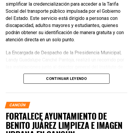
simplificar la credencialización para acceder a la Tarifa
Social del transporte público impulsada por el Gobierno
del Estado. Este servicio está dirigido a personas con
discapacidad, adultos mayores y estudiantes, quienes
podrán obtener su identificación de manera gratuita y con
atención directa en un solo punto.
La Encargada de Despacho de la Presidencia Municipal,
Landy Guadalupe Canché Pantoja, realizó un recorrido por
las instalaciones junto al director general del Instituto de
Movilidad de Quintana Roo (IMOVEQROO), Rafael
CONTINUAR LEYENDO
Hernández Kotasek, y la titular del IMDAI, Bárbara
Jackeline Iturralde Ortiz, para verificar la operación del
módulo y constatar la atención brindada a la ciudadanía.
CANCÚN
FORTALECE AYUNTAMIENTO DE
BENITO JUÁREZ LIMPIEZA E IMAGEN