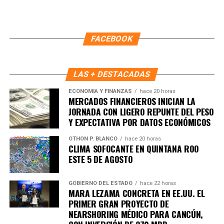
FACEBOOK
LAS + DESTACADAS
ECONOMÍA Y FINANZAS
hace 20 horas
MERCADOS FINANCIEROS INICIAN LA
JORNADA CON LIGERO REPUNTE DEL PESO
Y EXPECTATIVA POR DATOS ECONÓMICOS
Recibe las noticias al instante
OTHON P. BLANCO
hace 20 horas
CLIMA SOFOCANTE EN QUINTANA ROO
ESTE 5 DE AGOSTO
Únete al canal oficial de WhatsApp de
Quinto Poder
y recibe las noticias más
importantes de Quintana Roo directamente
GOBIERNO DEL ESTADO
hace 22 horas
MARA LEZAMA CONCRETA EN EE.UU. EL
en tu teléfono.
PRIMER GRAN PROYECTO DE
NEARSHORING MÉDICO PARA CANCÚN,
Unirme al canal de WhatsApp