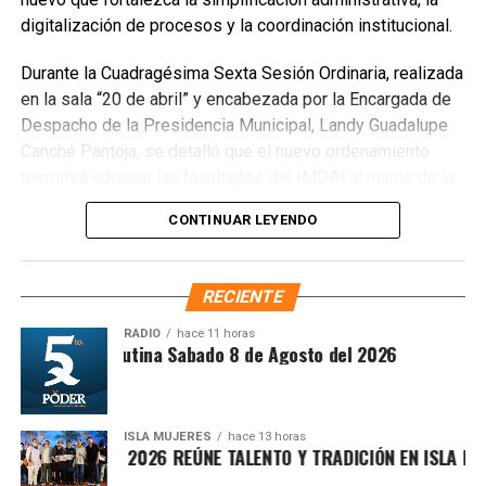
Finalmente, las Unidades Verdes de SIRESOL Cancún
digitalización de procesos y la coordinación institucional.
reforzarán la vigilancia para evitar que el área vuelva a
Durante la Cuadragésima Sexta Sesión Ordinaria, realizada
convertirse en punto de disposición ilegal de basura. El
en la sala “20 de abril” y encabezada por la Encargada de
Ayuntamiento exhortó a la ciudadanía a reportar estas
Despacho de la Presidencia Municipal, Landy Guadalupe
prácticas y sumarse al esfuerzo colectivo para mantener
Canché Pantoja, se detalló que el nuevo ordenamiento
un Cancún limpio y con prosperidad compartida.
permitirá adecuar las facultades del IMDAI al marco de la
Fuente: 5to Poder Agencia de Noticias
Ley Nacional para Eliminar Trámites Burocráticos
,
CONTINUAR LEYENDO
mediante la instauración de la Autoridad Municipal de
Simplificación y Digitalización. Con ello, se busca agilizar
trámites, reducir cargas administrativas y mejorar la
RECIENTE
atención ciudadana.
RADIO
hace 11 horas
Síntesis Matutina Sabado 8 de Agosto del 2026
ISLA MUJERES
hace 13 horas
VICHE ISLEÑO 2026 REÚNE TALENTO Y TRADICIÓN EN ISLA MUJE