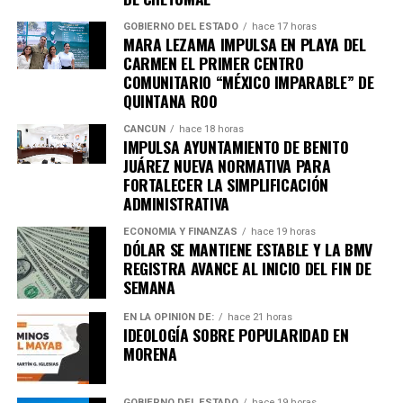
GOBIERNO DEL ESTADO
hace 17 horas
MARA LEZAMA IMPULSA EN PLAYA DEL
Recibe las noticias al instante
CARMEN EL PRIMER CENTRO
COMUNITARIO “MÉXICO IMPARABLE” DE
Únete al canal oficial de WhatsApp de
QUINTANA ROO
Quinto Poder
y recibe las noticias más
importantes de Quintana Roo directamente
CANCÚN
hace 18 horas
IMPULSA AYUNTAMIENTO DE BENITO
en tu teléfono.
JUÁREZ NUEVA NORMATIVA PARA
FORTALECER LA SIMPLIFICACIÓN
Unirme al canal de WhatsApp
ADMINISTRATIVA
ECONOMÍA Y FINANZAS
hace 19 horas
DÓLAR SE MANTIENE ESTABLE Y LA BMV
REGISTRA AVANCE AL INICIO DEL FIN DE
SEMANA
EN LA OPINIÓN DE:
hace 21 horas
IDEOLOGÍA SOBRE POPULARIDAD EN
MORENA
GOBIERNO DEL ESTADO
hace 19 horas