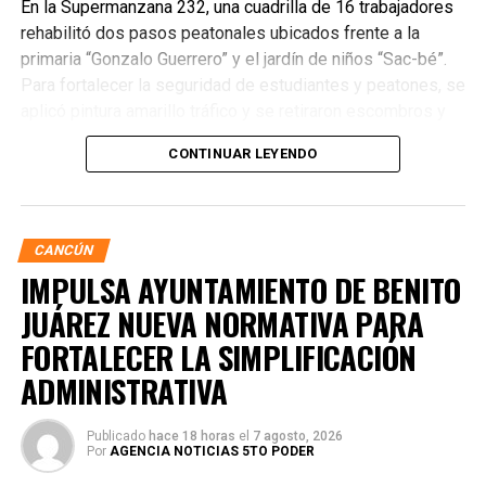
En la Supermanzana 232, una cuadrilla de 16 trabajadores
rehabilitó dos pasos peatonales ubicados frente a la
primaria “Gonzalo Guerrero” y el jardín de niños “Sac-bé”.
Para fortalecer la seguridad de estudiantes y peatones, se
aplicó pintura amarillo tráfico y se retiraron escombros y
residuos vegetales acumulados en la zona. Estas
CONTINUAR LEYENDO
acciones buscan garantizar entornos escolares más
seguros y funcionales.
CANCÚN
IMPULSA AYUNTAMIENTO DE BENITO
JUÁREZ NUEVA NORMATIVA PARA
FORTALECER LA SIMPLIFICACIÓN
ADMINISTRATIVA
Publicado
hace 18 horas
el
7 agosto, 2026
Por
AGENCIA NOTICIAS 5TO PODER