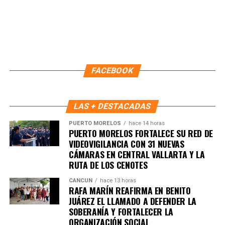
ambiental.
Finalmente, Marybel Villegas afirmó que reforestar es
proteger el agua, regenerar los suelos y construir
bienestar para las comunidades. “Defender nuestros
recursos naturales también significa defender nuestra
FACEBOOK
calidad de vida”, expresó.
Fuente: 5to Poder Agencia de Noticias
LAS + DESTACADAS
PUERTO MORELOS
hace 14 horas
PUERTO MORELOS FORTALECE SU RED DE
VIDEOVIGILANCIA CON 31 NUEVAS
CÁMARAS EN CENTRAL VALLARTA Y LA
RUTA DE LOS CENOTES
CANCÚN
hace 13 horas
RAFA MARÍN REAFIRMA EN BENITO
JUÁREZ EL LLAMADO A DEFENDER LA
SOBERANÍA Y FORTALECER LA
ORGANIZACIÓN SOCIAL