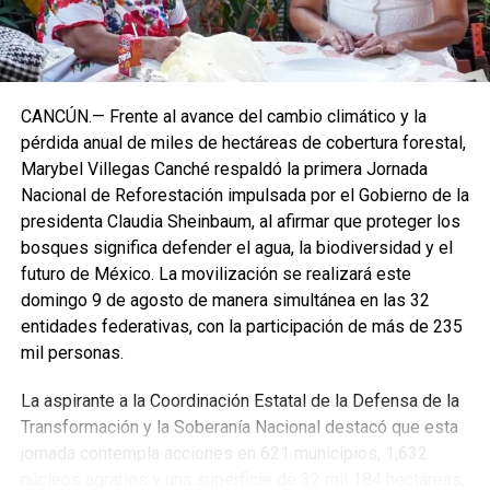
trayectoria y fortalecer la identidad culinaria del estado.
Ambas organizaciones coincidieron en que uno de los
principales desafíos del sector continúa siendo la
atracción y retención del talento humano, ante la constante
CANCÚN.— Frente al avance del cambio climático y la
apertura de hoteles y restaurantes. El convenio permitirá
pérdida anual de miles de hectáreas de cobertura forestal,
compartir mejores prácticas, impulsar programas de
Marybel Villegas Canché respaldó la primera Jornada
capacitación y desarrollar esquemas de beneficios para
Nacional de Reforestación impulsada por el Gobierno de la
colaboradores, fortaleciendo su permanencia en los
presidenta Claudia Sheinbaum, al afirmar que proteger los
centros de trabajo.
bosques significa defender el agua, la biodiversidad y el
futuro de México. La movilización se realizará este
Finalmente, ACOTUR reiteró que será un aliado estratégico
domingo 9 de agosto de manera simultánea en las 32
para promover el Pasaporte Gastronómico entre los
entidades federativas, con la participación de más de 235
huéspedes de los clubes vacacionales, facilitando su
mil personas.
acceso a experiencias culinarias auténticas y de calidad,
mientras se impulsa la cadena de valor turística y la
La aspirante a la Coordinación Estatal de la Defensa de la
derrama económica en beneficio de Quintana Roo.
Transformación y la Soberanía Nacional destacó que esta
jornada contempla acciones en 621 municipios, 1,632
Fuente: 5to Poder Agencia de Noticias
núcleos agrarios y una superficie de 32 mil 184 hectáreas,