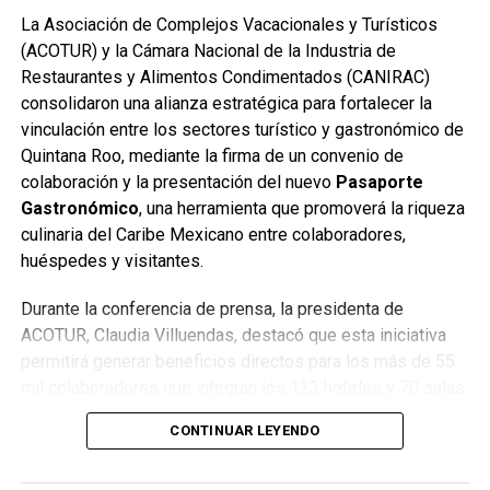
La Asociación de Complejos Vacacionales y Turísticos
(ACOTUR) y la Cámara Nacional de la Industria de
Restaurantes y Alimentos Condimentados (CANIRAC)
consolidaron una alianza estratégica para fortalecer la
vinculación entre los sectores turístico y gastronómico de
Quintana Roo, mediante la firma de un convenio de
colaboración y la presentación del nuevo
Pasaporte
Gastronómico
, una herramienta que promoverá la riqueza
culinaria del Caribe Mexicano entre colaboradores,
huéspedes y visitantes.
Durante la conferencia de prensa, la presidenta de
ACOTUR, Claudia Villuendas, destacó que esta iniciativa
permitirá generar beneficios directos para los más de 55
mil colaboradores que integran los 123 hoteles y 70 salas
de ventas representados por la asociación. Subrayó que la
CONTINUAR LEYENDO
hotelería y la gastronomía son industrias estrechamente
vinculadas, por lo que este acuerdo impulsará estrategias