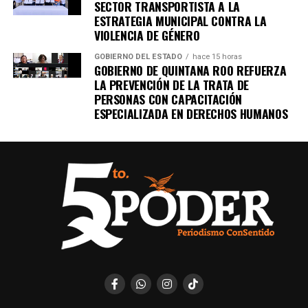
SECTOR TRANSPORTISTA A LA
Recibe las noticias al instante
ESTRATEGIA MUNICIPAL CONTRA LA
VIOLENCIA DE GÉNERO
Únete al canal oficial de WhatsApp de
GOBIERNO DEL ESTADO
hace 15 horas
Quinto Poder
y recibe las noticias más
GOBIERNO DE QUINTANA ROO REFUERZA
importantes de Quintana Roo directamente
LA PREVENCIÓN DE LA TRATA DE
en tu teléfono.
PERSONAS CON CAPACITACIÓN
ESPECIALIZADA EN DERECHOS HUMANOS
Unirme al canal de WhatsApp