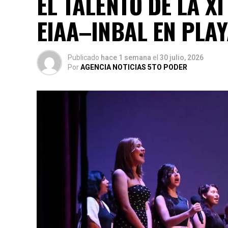
EL TALENTO DE LA X
EIAA–INBAL EN PLA
Publicado
hace 1 semana
el
30 julio, 2026
Por
AGENCIA NOTICIAS 5TO PODER