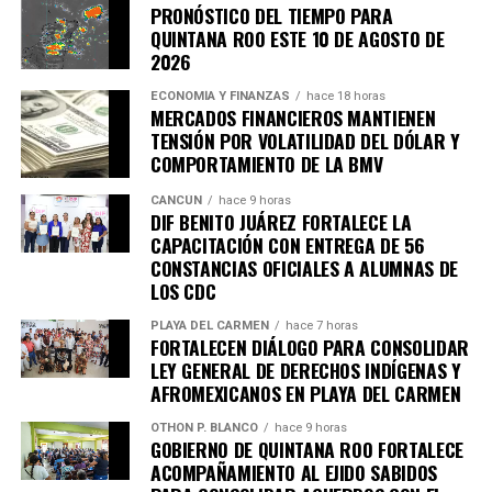
PRONÓSTICO DEL TIEMPO PARA
importantes de Quintana Roo directamente
QUINTANA ROO ESTE 10 DE AGOSTO DE
en tu teléfono.
2026
ECONOMÍA Y FINANZAS
hace 18 horas
Unirme al canal de WhatsApp
MERCADOS FINANCIEROS MANTIENEN
TENSIÓN POR VOLATILIDAD DEL DÓLAR Y
COMPORTAMIENTO DE LA BMV
CANCÚN
hace 9 horas
DIF BENITO JUÁREZ FORTALECE LA
CAPACITACIÓN CON ENTREGA DE 56
CONSTANCIAS OFICIALES A ALUMNAS DE
LOS CDC
PLAYA DEL CARMEN
hace 7 horas
FORTALECEN DIÁLOGO PARA CONSOLIDAR
LEY GENERAL DE DERECHOS INDÍGENAS Y
AFROMEXICANOS EN PLAYA DEL CARMEN
OTHON P. BLANCO
hace 9 horas
GOBIERNO DE QUINTANA ROO FORTALECE
ACOMPAÑAMIENTO AL EJIDO SABIDOS