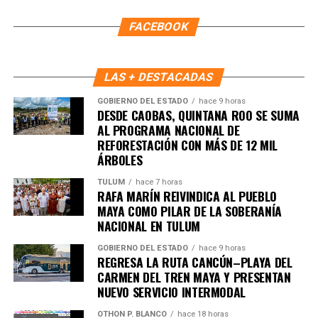
FACEBOOK
LAS + DESTACADAS
GOBIERNO DEL ESTADO
hace 9 horas
DESDE CAOBAS, QUINTANA ROO SE SUMA
AL PROGRAMA NACIONAL DE
REFORESTACIÓN CON MÁS DE 12 MIL
ÁRBOLES
TULUM
hace 7 horas
RAFA MARÍN REIVINDICA AL PUEBLO
MAYA COMO PILAR DE LA SOBERANÍA
NACIONAL EN TULUM
GOBIERNO DEL ESTADO
hace 9 horas
REGRESA LA RUTA CANCÚN–PLAYA DEL
Recibe las noticias al instante
CARMEN DEL TREN MAYA Y PRESENTAN
NUEVO SERVICIO INTERMODAL
Únete al canal oficial de WhatsApp de
Quinto Poder
y recibe las noticias más
OTHON P. BLANCO
hace 18 horas