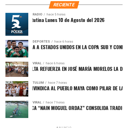
fortalecen la confianza, el sentido de pertenencia y la
RECIENTE
construcción de una comunidad más preparada y
participativa.
RADIO
hace 5 horas
Recibe las noticias al instante
Síntesis Matutina Lunes 10 de Agosto del 2026
Únete al canal oficial de WhatsApp de
Quinto Poder
y recibe las noticias más
DEPORTES
hace 6 horas
importantes de Quintana Roo directamente
ICO DERROTA A ESTADOS UNIDOS EN LA COPA SUB Y CONFIRMA
en tu teléfono.
VIRAL
hace 6 horas
 PATY PERALTA REFUERZA EN JOSÉ MARÍA MORELOS LA DEFENS
Unirme al canal de WhatsApp
TULUM
hace 7 horas
A MARÍN REIVINDICA AL PUEBLO MAYA COMO PILAR DE LA SOB
VIRAL
hace 7 horas
La institución municipal mantiene un convenio de
NEO DE PESCA “NAIN MOGUEL ORDAZ” CONSOLIDA TRADICIÓN E
colaboración con el CECATI 149, cuyo respaldo ha
permitido impartir cursos alineados a las demandas
actuales del mercado laboral. Las constancias entregadas
ANUNCIO