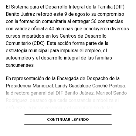
se consolida así como una iniciativa que impulsa la
El Sistema para el Desarrollo Integral de la Familia (DIF)
integración, refuerza los valores institucionales y
Benito Juárez reforzó este 9 de agosto su compromiso
promueve una relación más cercana entre la corporación y
con la formación comunitaria al entregar 56 constancias
la comunidad.
con validez oficial a 40 alumnas que concluyeron diversos
cursos impartidos en los Centros de Desarrollo
Fuente: 5to Poder Agencia de Noticias
Comunitario (CDC). Esta acción forma parte de la
estrategia municipal para impulsar el empleo, el
autoempleo y el desarrollo integral de las familias
cancunenses.
En representación de la Encargada de Despacho de la
Presidencia Municipal, Landy Guadalupe Canché Pantoja,
la directora general del DIF Benito Juárez, Marisol Sendo
Rodríguez, destacó que cada constancia simboliza el
esfuerzo, la perseverancia y el compromiso de las
participantes por adquirir nuevas habilidades que les
CONTINUAR LEYENDO
permitan mejorar su calidad de vida y ampliar sus
oportunidades laborales. Subrayó que estos programas