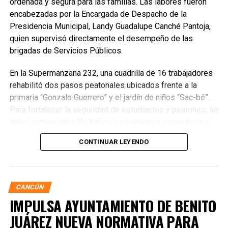
ordenada y segura para las familias. Las labores fueron
encabezadas por la Encargada de Despacho de la
Presidencia Municipal, Landy Guadalupe Canché Pantoja,
quien supervisó directamente el desempeño de las
brigadas de Servicios Públicos.
En la Supermanzana 232, una cuadrilla de 16 trabajadores
rehabilitó dos pasos peatonales ubicados frente a la
primaria “Gonzalo Guerrero” y el jardín de niños “Sac-bé”.
Para fortalecer la seguridad de estudiantes y peatones, se
aplicó pintura amarillo tráfico y se retiraron escombros y
residuos vegetales acumulados en la zona. Estas
CONTINUAR LEYENDO
acciones buscan garantizar entornos escolares más
seguros y funcionales.
CANCÚN
IMPULSA AYUNTAMIENTO DE BENITO
JUÁREZ NUEVA NORMATIVA PARA