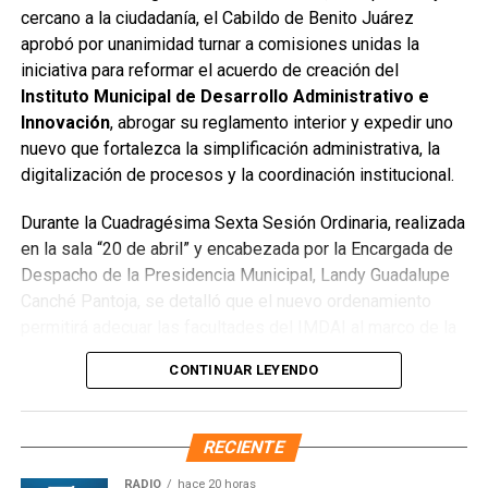
cercano a la ciudadanía, el Cabildo de Benito Juárez
pesados. De manera simultánea, se recuperó un espacio
aprobó por unanimidad turnar a comisiones unidas la
público utilizado como basurero clandestino, del cual se
iniciativa para reformar el acuerdo de creación del
han retirado aproximadamente 150 toneladas de
Instituto Municipal de Desarrollo Administrativo e
escombros, cacharros y desechos vegetales. Se estima
Innovación
, abrogar su reglamento interior y expedir uno
que el saneamiento concluirá en dos días.
nuevo que fortalezca la simplificación administrativa, la
Finalmente, las Unidades Verdes de SIRESOL Cancún
digitalización de procesos y la coordinación institucional.
reforzarán la vigilancia para evitar que el área vuelva a
Durante la Cuadragésima Sexta Sesión Ordinaria, realizada
convertirse en punto de disposición ilegal de basura. El
en la sala “20 de abril” y encabezada por la Encargada de
Ayuntamiento exhortó a la ciudadanía a reportar estas
Despacho de la Presidencia Municipal, Landy Guadalupe
prácticas y sumarse al esfuerzo colectivo para mantener
Canché Pantoja, se detalló que el nuevo ordenamiento
un Cancún limpio y con prosperidad compartida.
permitirá adecuar las facultades del IMDAI al marco de la
Fuente: 5to Poder Agencia de Noticias
Ley Nacional para Eliminar Trámites Burocráticos
,
CONTINUAR LEYENDO
mediante la instauración de la Autoridad Municipal de
Simplificación y Digitalización. Con ello, se busca agilizar
trámites, reducir cargas administrativas y mejorar la
RECIENTE
atención ciudadana.
RADIO
hace 20 horas