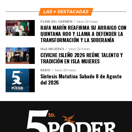
LAS + DESTACADAS
PLAYA DEL CARMEN
hace 22 horas
RAFA MARÍN REAFIRMA SU ARRAIGO CON
QUINTANA ROO Y LLAMA A DEFENDER LA
TRANSFORMACIÓN Y LA SOBERANÍA
ISLA MUJERES
hace 22 horas
CEVICHE ISLEÑO 2026 REÚNE TALENTO Y
Recibe las noticias al instante
TRADICIÓN EN ISLA MUJERES
Únete al canal oficial de WhatsApp de
RADIO
hace 20 horas
Quinto Poder
y recibe las noticias más
Síntesis Matutina Sabado 8 de Agosto
del 2026
importantes de Quintana Roo directamente
en tu teléfono.
Unirme al canal de WhatsApp