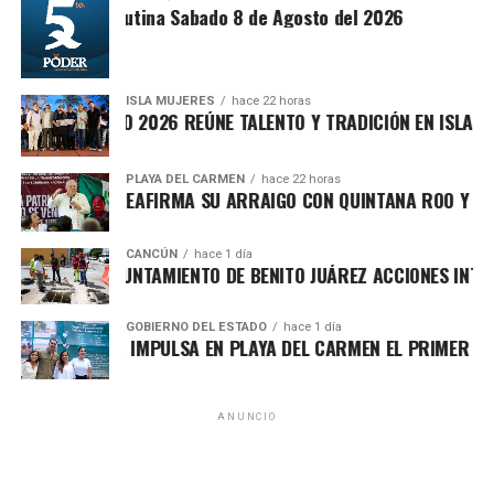
Síntesis Matutina Sabado 8 de Agosto del 2026
ISLA MUJERES
hace 22 horas
EVICHE ISLEÑO 2026 REÚNE TALENTO Y TRADICIÓN EN ISLA MUJ
PLAYA DEL CARMEN
hace 22 horas
AFA MARÍN REAFIRMA SU ARRAIGO CON QUINTANA ROO Y LLAM
CANCÚN
hace 1 día
Recibe las noticias al instante
ORTALECE AYUNTAMIENTO DE BENITO JUÁREZ ACCIONES INTEGR
Únete al canal oficial de WhatsApp de
Asimismo, el cuerpo cabildar avaló por mayoría turnar a
GOBIERNO DEL ESTADO
hace 1 día
Quinto Poder
y recibe las noticias más
ARA LEZAMA IMPULSA EN PLAYA DEL CARMEN EL PRIMER CENT
comisiones la expedición del
Reglamento para la
importantes de Quintana Roo directamente
Atención Integral de Inmuebles en Estado de
en tu teléfono.
Abandono
, Riesgo o Deterioro, instrumento jurídico que
ANUNCIO
establecerá procedimientos claros para identificar,
Unirme al canal de WhatsApp
registrar, clasificar e intervenir espacios que representen
riesgos urbanos, contribuyendo a una ciudad más segura,