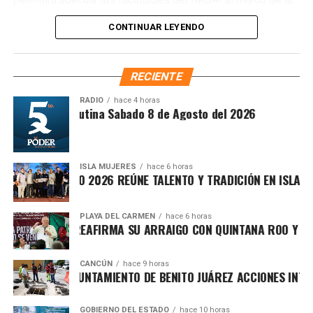
Fuente: 5to Poder Agencia de Noticias
Ley Nacional para Eliminar Trámites Burocráticos
,
CONTINUAR LEYENDO
mediante la instauración de la Autoridad Municipal de
Simplificación y Digitalización. Con ello, se busca agilizar
trámites, reducir cargas administrativas y mejorar la
RECIENTE
atención ciudadana.
RADIO
hace 4 horas
Síntesis Matutina Sabado 8 de Agosto del 2026
ISLA MUJERES
hace 6 horas
VICHE ISLEÑO 2026 REÚNE TALENTO Y TRADICIÓN EN ISLA MUJE
PLAYA DEL CARMEN
hace 6 horas
FA MARÍN REAFIRMA SU ARRAIGO CON QUINTANA ROO Y LLAMA
CANCÚN
hace 9 horas
Recibe las noticias al instante
RTALECE AYUNTAMIENTO DE BENITO JUÁREZ ACCIONES INTEGRA
Únete al canal oficial de WhatsApp de
Asimismo, el cuerpo cabildar avaló por mayoría turnar a
GOBIERNO DEL ESTADO
hace 10 horas