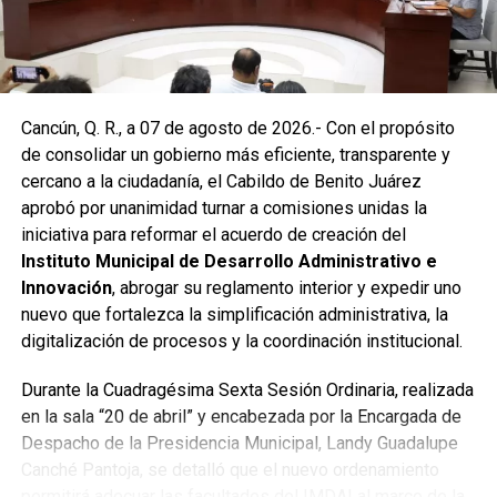
encharcamientos y mejorar el flujo hidráulico, lo que fue
reconocido por la comunidad como una respuesta
oportuna del gobierno municipal.
Las labores continuaron en la Supermanzana 236, donde
Cancún, Q. R., a 07 de agosto de 2026.- Con el propósito
se reconstruyó la losa de bóveda y se instaló una nueva
de consolidar un gobierno más eficiente, transparente y
rejilla en un pozo dañado por el tránsito de vehículos
cercano a la ciudadanía, el Cabildo de Benito Juárez
pesados. De manera simultánea, se recuperó un espacio
aprobó por unanimidad turnar a comisiones unidas la
público utilizado como basurero clandestino, del cual se
iniciativa para reformar el acuerdo de creación del
han retirado aproximadamente 150 toneladas de
Instituto Municipal de Desarrollo Administrativo e
escombros, cacharros y desechos vegetales. Se estima
Innovación
, abrogar su reglamento interior y expedir uno
que el saneamiento concluirá en dos días.
nuevo que fortalezca la simplificación administrativa, la
Finalmente, las Unidades Verdes de SIRESOL Cancún
digitalización de procesos y la coordinación institucional.
reforzarán la vigilancia para evitar que el área vuelva a
Durante la Cuadragésima Sexta Sesión Ordinaria, realizada
convertirse en punto de disposición ilegal de basura. El
en la sala “20 de abril” y encabezada por la Encargada de
Ayuntamiento exhortó a la ciudadanía a reportar estas
Despacho de la Presidencia Municipal, Landy Guadalupe
prácticas y sumarse al esfuerzo colectivo para mantener
Canché Pantoja, se detalló que el nuevo ordenamiento
un Cancún limpio y con prosperidad compartida.
permitirá adecuar las facultades del IMDAI al marco de la