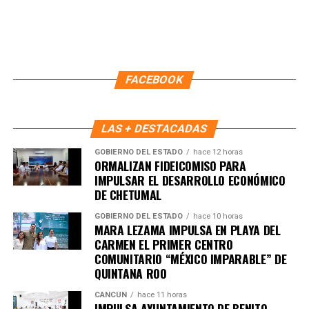
FACEBOOK
LAS + DESTACADAS
GOBIERNO DEL ESTADO
hace 12 horas
ORMALIZAN FIDEICOMISO PARA
IMPULSAR EL DESARROLLO ECONÓMICO
DE CHETUMAL
GOBIERNO DEL ESTADO
hace 10 horas
MARA LEZAMA IMPULSA EN PLAYA DEL
Recibe las noticias al instante
CARMEN EL PRIMER CENTRO
COMUNITARIO “MÉXICO IMPARABLE” DE
Únete al canal oficial de WhatsApp de
QUINTANA ROO
Quinto Poder
y recibe las noticias más
importantes de Quintana Roo directamente
CANCÚN
hace 11 horas
IMPULSA AYUNTAMIENTO DE BENITO