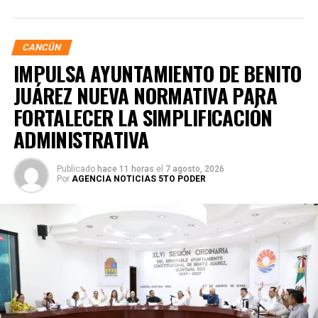
seguros y funcionales.
CANCÚN
IMPULSA AYUNTAMIENTO DE BENITO
JUÁREZ NUEVA NORMATIVA PARA
FORTALECER LA SIMPLIFICACIÓN
ADMINISTRATIVA
Publicado
hace 11 horas
el
7 agosto, 2026
Por
AGENCIA NOTICIAS 5TO PODER
Posteriormente, en la Supermanzana 238, se atendió la
solicitud de vecinos mediante el desazolve de un pozo
pluvial localizado en el cruce de la Calle 53 con Calle 112.
Con apoyo de una máquina perforadora y una unidad
Vactor, se liberó el captador para prevenir