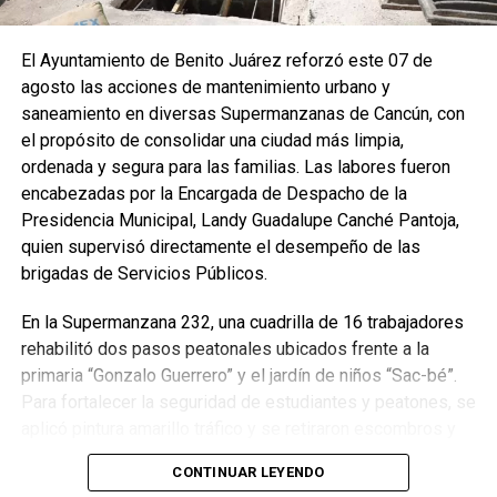
El Ayuntamiento de Benito Juárez reforzó este 07 de
agosto las acciones de mantenimiento urbano y
saneamiento en diversas Supermanzanas de Cancún, con
el propósito de consolidar una ciudad más limpia,
ordenada y segura para las familias. Las labores fueron
encabezadas por la Encargada de Despacho de la
Presidencia Municipal, Landy Guadalupe Canché Pantoja,
quien supervisó directamente el desempeño de las
brigadas de Servicios Públicos.
En la Supermanzana 232, una cuadrilla de 16 trabajadores
rehabilitó dos pasos peatonales ubicados frente a la
primaria “Gonzalo Guerrero” y el jardín de niños “Sac-bé”.
Para fortalecer la seguridad de estudiantes y peatones, se
aplicó pintura amarillo tráfico y se retiraron escombros y
residuos vegetales acumulados en la zona. Estas
CONTINUAR LEYENDO
acciones buscan garantizar entornos escolares más